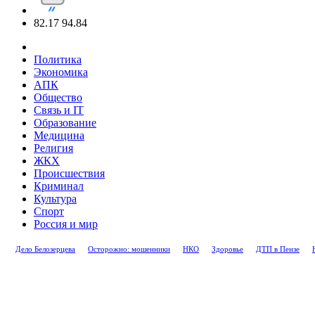
82.17
94.84
Политика
Экономика
АПК
Общество
Связь и IT
Образование
Медицина
Религия
ЖКХ
Происшествия
Криминал
Культура
Спорт
Россия и мир
Дело Белозерцева
Осторожно: мошенники
НКО
Здоровье
ДТП в Пензе