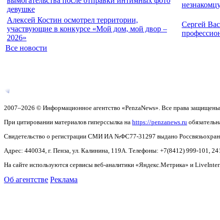
вымогательства после отправки интимных фото
незнакомцу
девушке
Алексей Костин осмотрел территории,
Сергей Вас
участвующие в конкурсе «Мой дом, мой двор –
профессио
2026»
Все новости
2007–2026 © Информационное агентство «PenzaNews». Все права защищены
При цитировании материалов гиперссылка на
https://penzanews.ru
обязательн
Свидетельство о регистрации СМИ ИА №ФС77-31297 выдано Россвязьохранку
Адрес: 440034, г. Пенза, ул. Калинина, 119А. Телефоны: +7(8412)
999-101, 24
На сайте используются сервисы веб-аналитики «Яндекс.Метрика» и LiveInter
Об агентстве
Реклама