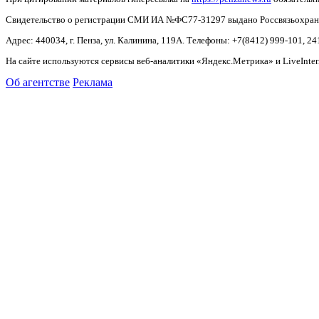
Свидетельство о регистрации СМИ ИА №ФС77-31297 выдано Россвязьохранку
Адрес: 440034, г. Пенза, ул. Калинина, 119А. Телефоны: +7(8412)
999-101, 24
На сайте используются сервисы веб-аналитики «Яндекс.Метрика» и LiveInter
Об агентстве
Реклама