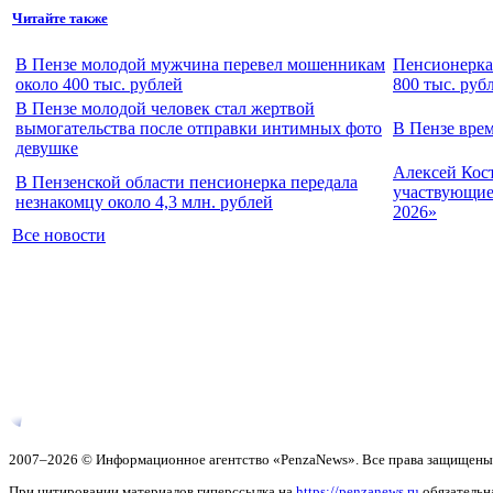
Читайте также
В Пензе молодой мужчина перевел мошенникам
Пенсионерка
около 400 тыс. рублей
800 тыс. руб
В Пензе молодой человек стал жертвой
вымогательства после отправки интимных фото
В Пензе вре
девушке
Алексей Кос
В Пензенской области пенсионерка передала
участвующие 
незнакомцу около 4,3 млн. рублей
2026»
Все новости
2007–2026 © Информационное агентство «PenzaNews». Все права защищены
При цитировании материалов гиперссылка на
https://penzanews.ru
обязательн