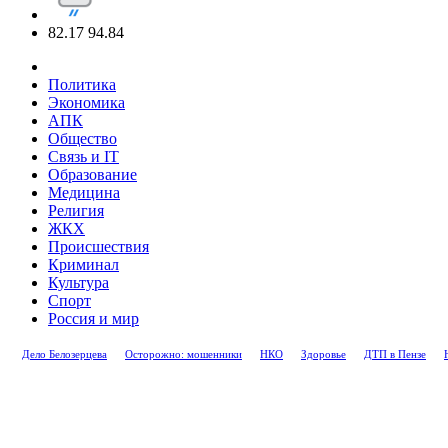
82.17
94.84
Политика
Экономика
АПК
Общество
Связь и IT
Образование
Медицина
Религия
ЖКХ
Происшествия
Криминал
Культура
Спорт
Россия и мир
Дело Белозерцева
Осторожно: мошенники
НКО
Здоровье
ДТП в Пензе