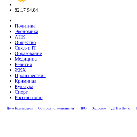
82.17
94.84
Политика
Экономика
АПК
Общество
Связь и IT
Образование
Медицина
Религия
ЖКХ
Происшествия
Криминал
Культура
Спорт
Россия и мир
Дело Белозерцева
Осторожно: мошенники
НКО
Здоровье
ДТП в Пензе