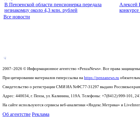
В Пензенской области пенсионерка передала
Алексей 
незнакомцу около 4,3 млн. рублей
конкурсе
Все новости
2007–2026 © Информационное агентство «PenzaNews». Все права защищены
При цитировании материалов гиперссылка на
https://penzanews.ru
обязательн
Свидетельство о регистрации СМИ ИА №ФС77-31297 выдано Россвязьохранку
Адрес: 440034, г. Пенза, ул. Калинина, 119А. Телефоны: +7(8412)
999-101, 24
На сайте используются сервисы веб-аналитики «Яндекс.Метрика» и LiveInter
Об агентстве
Реклама