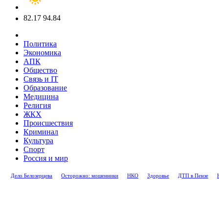
82.17
94.84
Политика
Экономика
АПК
Общество
Связь и IT
Образование
Медицина
Религия
ЖКХ
Происшествия
Криминал
Культура
Спорт
Россия и мир
Дело Белозерцева
Осторожно: мошенники
НКО
Здоровье
ДТП в Пензе