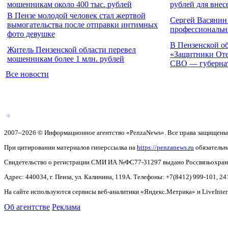
мошенникам около 400 тыс. рублей
рублей для внес
В Пензе молодой человек стал жертвой
Сергей Васянин
вымогательства после отправки интимных
профессиональн
фото девушке
В Пензенской о
Житель Пензенской области перевел
«Защитники Отеч
мошенникам более 1 млн. рублей
СВО — губерна
Все новости
2007–2026 © Информационное агентство «PenzaNews». Все права защищены
При цитировании материалов гиперссылка на
https://penzanews.ru
обязательн
Свидетельство о регистрации СМИ ИА №ФС77-31297 выдано Россвязьохранку
Адрес: 440034, г. Пенза, ул. Калинина, 119А. Телефоны: +7(8412)
999-101, 24
На сайте используются сервисы веб-аналитики «Яндекс.Метрика» и LiveInter
Об агентстве
Реклама