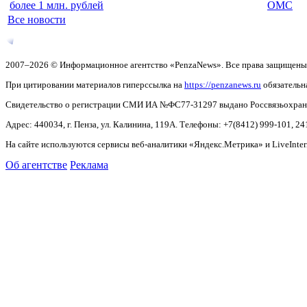
более 1 млн. рублей
ОМС
Все новости
2007–2026 © Информационное агентство «PenzaNews». Все права защищены
При цитировании материалов гиперссылка на
https://penzanews.ru
обязательн
Свидетельство о регистрации СМИ ИА №ФС77-31297 выдано Россвязьохранку
Адрес: 440034, г. Пенза, ул. Калинина, 119А. Телефоны: +7(8412)
999-101, 24
На сайте используются сервисы веб-аналитики «Яндекс.Метрика» и LiveInter
Об агентстве
Реклама