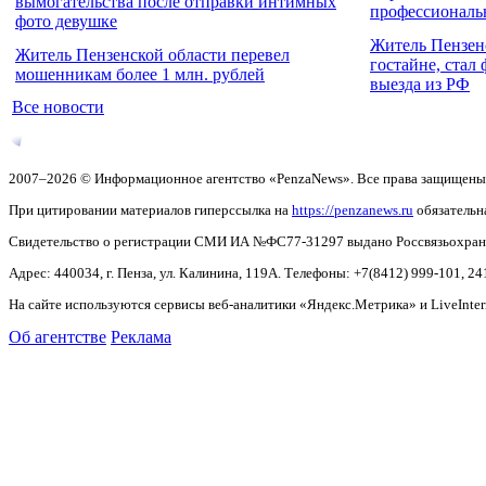
вымогательства после отправки интимных
профессиональ
фото девушке
Житель Пензен
Житель Пензенской области перевел
гостайне, стал
мошенникам более 1 млн. рублей
выезда из РФ
Все новости
2007–2026 © Информационное агентство «PenzaNews». Все права защищены
При цитировании материалов гиперссылка на
https://penzanews.ru
обязательн
Свидетельство о регистрации СМИ ИА №ФС77-31297 выдано Россвязьохранку
Адрес: 440034, г. Пенза, ул. Калинина, 119А. Телефоны: +7(8412)
999-101, 24
На сайте используются сервисы веб-аналитики «Яндекс.Метрика» и LiveInter
Об агентстве
Реклама