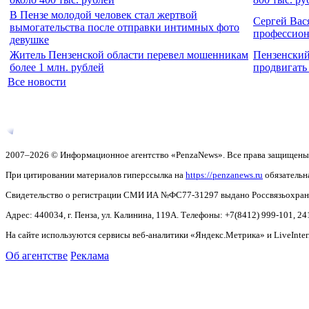
В Пензе молодой человек стал жертвой
Сергей Вас
вымогательства после отправки интимных фото
профессио
девушке
Житель Пензенской области перевел мошенникам
Пензенский
более 1 млн. рублей
продвигать
Все новости
2007–2026 © Информационное агентство «PenzaNews». Все права защищены
При цитировании материалов гиперссылка на
https://penzanews.ru
обязательн
Свидетельство о регистрации СМИ ИА №ФС77-31297 выдано Россвязьохранку
Адрес: 440034, г. Пенза, ул. Калинина, 119А. Телефоны: +7(8412)
999-101, 24
На сайте используются сервисы веб-аналитики «Яндекс.Метрика» и LiveInter
Об агентстве
Реклама