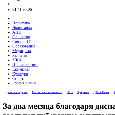
81.41
94.06
Политика
Экономика
АПК
Общество
Связь и IT
Образование
Медицина
Религия
ЖКХ
Происшествия
Криминал
Культура
Спорт
Россия и мир
Дело Белозерцева
Осторожно: мошенники
НКО
Здоровье
ДТП в Пензе
За два месяца благодаря дисп