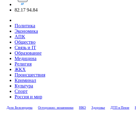
82.17
94.84
Политика
Экономика
АПК
Общество
Связь и IT
Образование
Медицина
Религия
ЖКХ
Происшествия
Криминал
Культура
Спорт
Россия и мир
Дело Белозерцева
Осторожно: мошенники
НКО
Здоровье
ДТП в Пензе