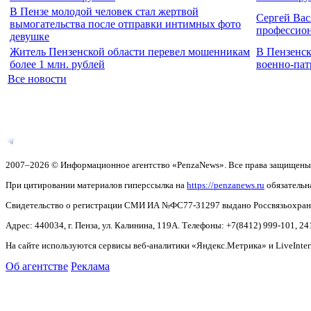
В Пензе молодой человек стал жертвой
Сергей Вас
вымогательства после отправки интимных фото
профессио
девушке
Житель Пензенской области перевел мошенникам
В Пензенск
более 1 млн. рублей
военно-па
Все новости
2007–2026 © Информационное агентство «PenzaNews». Все права защищены
При цитировании материалов гиперссылка на
https://penzanews.ru
обязательн
Свидетельство о регистрации СМИ ИА №ФС77-31297 выдано Россвязьохранку
Адрес: 440034, г. Пенза, ул. Калинина, 119А. Телефоны: +7(8412)
999-101, 24
На сайте используются сервисы веб-аналитики «Яндекс.Метрика» и LiveInter
Об агентстве
Реклама