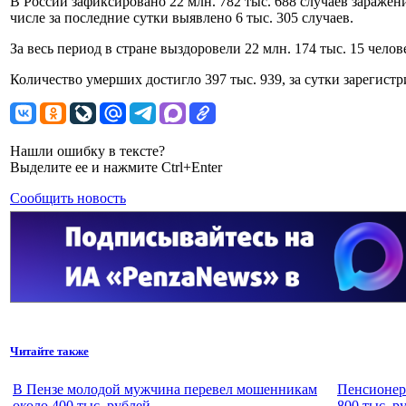
В России зафиксировано 22 млн. 782 тыс. 688 случаев зараже
числе за последние сутки выявлено 6 тыс. 305 случаев.
За весь период в стране выздоровели 22 млн. 174 тыс. 15 челов
Количество умерших достигло 397 тыс. 939, за сутки зарегист
Нашли ошибку в тексте?
Выделите ее и нажмите Ctrl+Enter
Сообщить новость
Читайте также
В Пензе молодой мужчина перевел мошенникам
Пенсионер
около 400 тыс. рублей
800 тыс. р