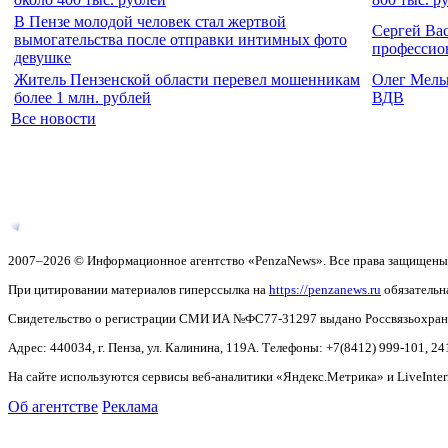
В Пензе молодой человек стал жертвой
Сергей Ва
вымогательства после отправки интимных фото
профессио
девушке
Житель Пензенской области перевел мошенникам
Олег Мель
более 1 млн. рублей
ВДВ
Все новости
2007–2026 © Информационное агентство «PenzaNews». Все права защищены
При цитировании материалов гиперссылка на
https://penzanews.ru
обязательн
Свидетельство о регистрации СМИ ИА №ФС77-31297 выдано Россвязьохранку
Адрес: 440034, г. Пенза, ул. Калинина, 119А. Телефоны: +7(8412)
999-101, 24
На сайте используются сервисы веб-аналитики «Яндекс.Метрика» и LiveInter
Об агентстве
Реклама