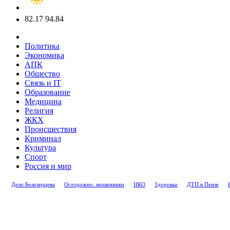
82.17
94.84
Политика
Экономика
АПК
Общество
Связь и IT
Образование
Медицина
Религия
ЖКХ
Происшествия
Криминал
Культура
Спорт
Россия и мир
Дело Белозерцева
Осторожно: мошенники
НКО
Здоровье
ДТП в Пензе