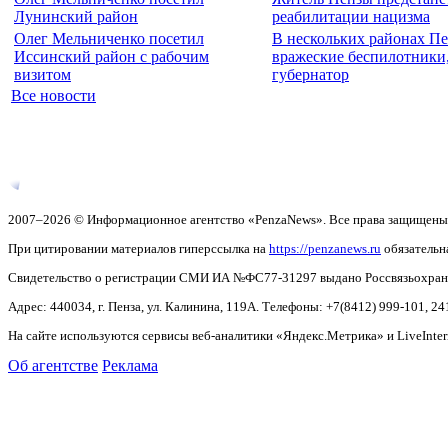
Лунинский район
реабилитации нацизма
Олег Мельниченко посетил
В нескольких районах П
Иссинский район с рабочим
вражеские беспилотники
визитом
губернатор
Все новости
2007–2026 © Информационное агентство «PenzaNews». Все права защищены
При цитировании материалов гиперссылка на
https://penzanews.ru
обязательн
Свидетельство о регистрации СМИ ИА №ФС77-31297 выдано Россвязьохранку
Адрес: 440034, г. Пенза, ул. Калинина, 119А. Телефоны: +7(8412)
999-101, 24
На сайте используются сервисы веб-аналитики «Яндекс.Метрика» и LiveInter
Об агентстве
Реклама