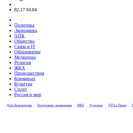
82.17
94.84
Политика
Экономика
АПК
Общество
Связь и IT
Образование
Медицина
Религия
ЖКХ
Происшествия
Криминал
Культура
Спорт
Россия и мир
Дело Белозерцева
Осторожно: мошенники
НКО
Здоровье
ДТП в Пензе