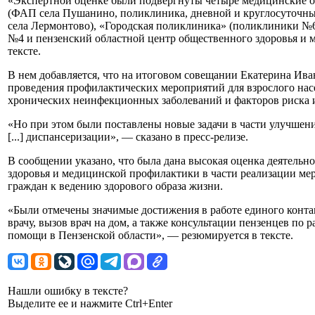
«Экспертной оценке были подвергнуты четыре медицинские о
(ФАП села Пушанино, поликлиника, дневной и круглосуточный
села Лермонтово), «Городская поликлиника» (поликлиники №6
№4 и пензенский областной центр общественного здоровья и 
тексте.
В нем добавляется, что на итоговом совещании Екатерина Ив
проведения профилактических мероприятий для взрослого нас
хронических неинфекционных заболеваний и факторов риска и
«Но при этом были поставлены новые задачи в части улучшени
[...] диспансеризации», — сказано в пресс-релизе.
В сообщении указано, что была дана высокая оценка деятельн
здоровья и медицинской профилактики в части реализации м
граждан к ведению здорового образа жизни.
«Были отмечены значимые достижения в работе единого конта
врачу, вызов врач на дом, а также консультации пензенцев по
помощи в Пензенской области», — резюмируется в тексте.
Нашли ошибку в тексте?
Выделите ее и нажмите Ctrl+Enter