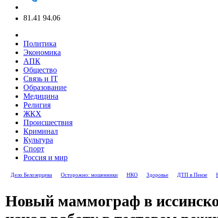
81.41
94.06
Политика
Экономика
АПК
Общество
Связь и IT
Образование
Медицина
Религия
ЖКХ
Происшествия
Криминал
Культура
Спорт
Россия и мир
Дело Белозерцева
Осторожно: мошенники
НКО
Здоровье
ДТП в Пензе
Новый маммограф в иссинско