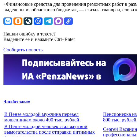
«Финансовые средства для проведения ремонтных работ в разм
выделены из областного бюджета», — сказала главврач, слова к
Нашли ошибку в тексте?
Выделите ее и нажмите Ctrl+Enter
Сообщить новость
Читайте также
В Пензе молодой мужчина перевел
Пенсионерка из
мошенникам около 400 тыс. рублей
800 тыс. рублей
В Пензе молодой человек стал жертвой
Сергей Васянин
вымогательства после отправки интимных
профессиональ