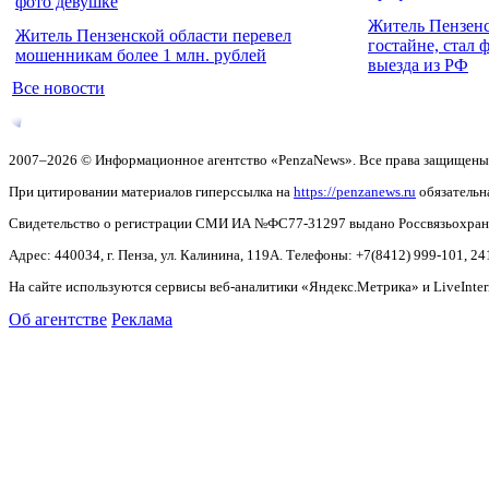
фото девушке
Житель Пензенс
Житель Пензенской области перевел
гостайне, стал 
мошенникам более 1 млн. рублей
выезда из РФ
Все новости
2007–2026 © Информационное агентство «PenzaNews». Все права защищены
При цитировании материалов гиперссылка на
https://penzanews.ru
обязательн
Свидетельство о регистрации СМИ ИА №ФС77-31297 выдано Россвязьохранку
Адрес: 440034, г. Пенза, ул. Калинина, 119А. Телефоны: +7(8412)
999-101, 24
На сайте используются сервисы веб-аналитики «Яндекс.Метрика» и LiveInter
Об агентстве
Реклама