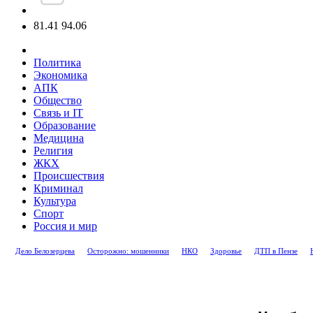
81.41
94.06
Политика
Экономика
АПК
Общество
Связь и IT
Образование
Медицина
Религия
ЖКХ
Происшествия
Криминал
Культура
Спорт
Россия и мир
Дело Белозерцева
Осторожно: мошенники
НКО
Здоровье
ДТП в Пензе