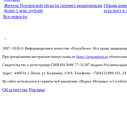
Житель Пензенской области перевел мошенникам
Общая инвес
более 1 млн. рублей
есть рост 
Все новости
2007–2026 © Информационное агентство «PenzaNews». Все права защищены
При цитировании материалов гиперссылка на
https://penzanews.ru
обязательн
Свидетельство о регистрации СМИ ИА №ФС77-31297 выдано Россвязьохранку
Адрес: 440034, г. Пенза, ул. Калинина, 119А. Телефоны: +7(8412)
999-101, 24
На сайте используются сервисы веб-аналитики «Яндекс.Метрика» и LiveInter
Об агентстве
Реклама