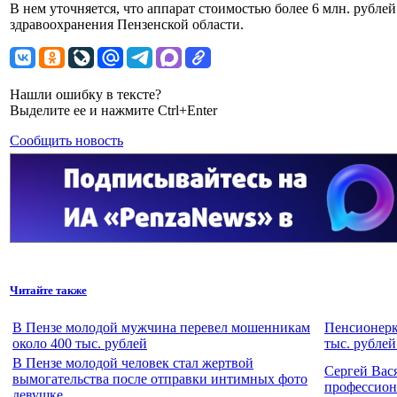
В нем уточняется, что аппарат стоимостью более 6 млн. рубле
здравоохранения Пензенской области.
Нашли ошибку в тексте?
Выделите ее и нажмите Ctrl+Enter
Сообщить новость
Читайте также
В Пензе молодой мужчина перевел мошенникам
Пенсионерк
около 400 тыс. рублей
тыс. рублей
В Пензе молодой человек стал жертвой
Сергей Вас
вымогательства после отправки интимных фото
профессион
девушке