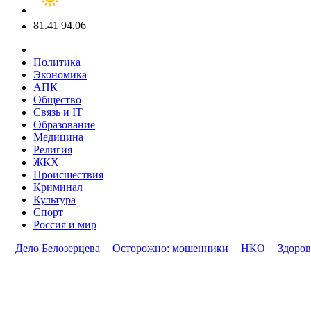
81.41
94.06
Политика
Экономика
АПК
Общество
Связь и IT
Образование
Медицина
Религия
ЖКХ
Происшествия
Криминал
Культура
Спорт
Россия и мир
Дело Белозерцева
Осторожно: мошенники
НКО
Здоров