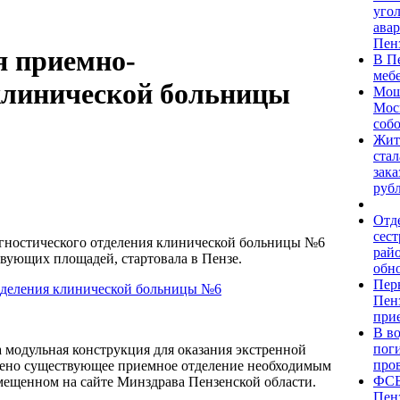
уго
авар
Пен
я приемно-
В П
меб
 клинической больницы
Мощ
Мос
соб
Жит
ста
зака
рубл
Отд
сест
гностического отделения клинической больницы №6
рай
вующих площадей, стартовала в Пензе.
обн
Пер
Пен
при
В в
пог
 модульная конструкция для оказания экстренной
про
щено существующее приемное отделение необходимым
ФСБ
мещенном на сайте Минздрава Пензенской области.
Пенз