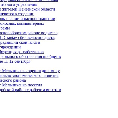
птивного управления
е жителей Пензенской области
няются в создании,
ользовании и распространении
доносных компьютерных
грамм
основоборском районе водитель
a Granta» сбил велосипедиста,
традавший скончался в
учреждении
ференция разработчиков
граммного обеспечения пройдет в
е 11-12 сентября
г Мельниченко оценил динамику
иально-экономического развития
овского района
г Мельниченко посетил
добский район с рабочим визитом