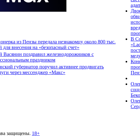
ада
Дво
обви
исп
вре
про
В С
онерка из Пензы передала незнакомцу около 800 тыс.
«Lad
й для внесения на «безопасный счет»
пос
й Васянин поздравил железнодорожников с
мед
ссиональным праздником
Кон
нский губернатор поручил активнее продвигать
про
луги через мессенджер «Макс»
Пенз
Оле
соц
Бек
Оле
Сер
ава защищены.
18+