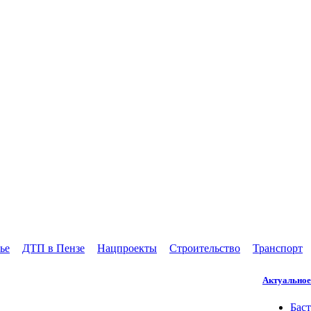
ье
ДТП в Пензе
Нацпроекты
Строительство
Транспорт
Актуальное
Баст