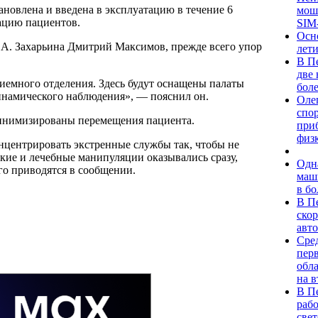
ановлена и введена в эксплуатацию в течение 6
мош
ацию пациентов.
SIM
Осн
.А. Захарьина Дмитрий Максимов, прежде всего упор
лети
В П
две
иемного отделения. Здесь будут оснащены палаты
боле
инамического наблюдения», — пояснил он.
Оле
спор
 минимизированы перемещения пациента.
при
физ
центрировать экстренные службы так, чтобы не
ские и лечебные манипуляции оказывались сразу,
Одн
го приводятся в сообщении.
маш
в б
В П
ско
авто
Сред
пер
обла
на 
В П
раб
све