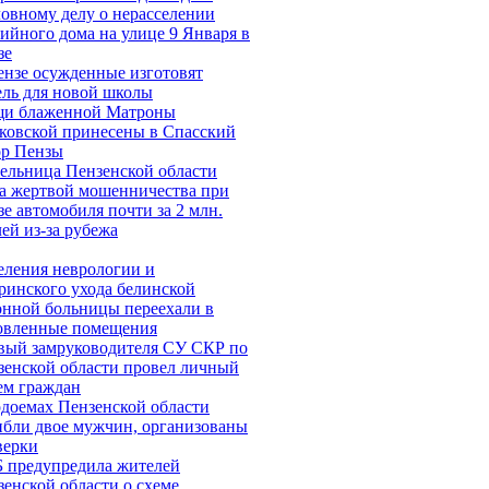
ловному делу о нерасселении
ийного дома на улице 9 Января в
зе
ензе осужденные изготовят
ель для новой школы
и блаженной Матроны
ковской принесены в Спасский
ор Пензы
ельница Пензенской области
ла жертвой мошенничества при
зе автомобиля почти за 2 млн.
ей из-за рубежа
еления неврологии и
ринского ухода белинской
онной больницы переехали в
овленные помещения
вый замруководителя СУ СКР по
зенской области провел личный
ем граждан
одоемах Пензенской области
ибли двое мужчин, организованы
верки
 предупредила жителей
енской области о схеме