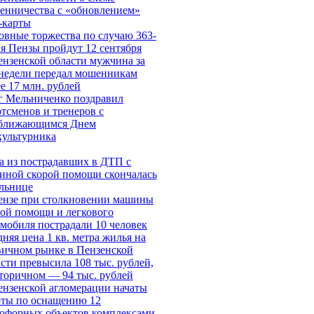
енничества c «обновлением»
-карты
овные торжества по случаю 363-
я Пензы пройдут 12 сентября
ензенской области мужчина за
 недели передал мошенникам
е 17 млн. рублей
г Мельниченко поздравил
тсменов и тренеров с
ближающимся Днем
культурника
а из пострадавших в ДТП с
иной скорой помощи скончалась
ольнице
ензе при столкновении машины
рой помощи и легкового
мобиля пострадали 10 человек
няя цена 1 кв. метра жилья на
вичном рынке в Пензенской
сти превысила 108 тыс. рублей,
вторичном — 94 тыс. рублей
ензенской агломерации начаты
оты по оснащению 12
тофорных объектов комплексами