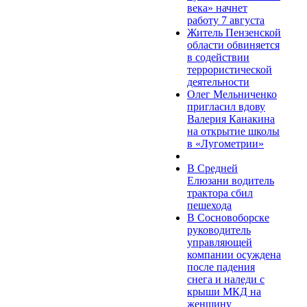
века» начнет
работу 7 августа
Житель Пензенской
области обвиняется
в содействии
террористической
деятельности
Олег Мельниченко
пригласил вдову
Валерия Канакина
на открытие школы
в «Лугометрии»
В Средней
Елюзани водитель
трактора сбил
пешехода
В Сосновоборске
руководитель
управляющей
компании осуждена
после падения
снега и наледи с
крыши МКД на
женщину