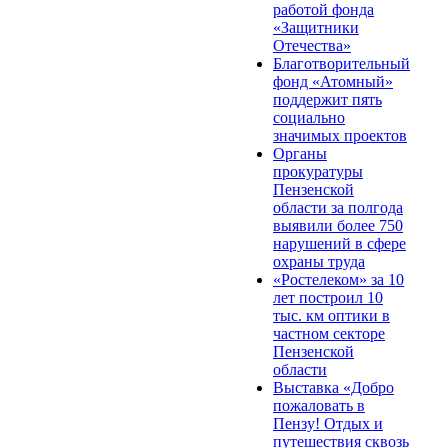
работой фонда
«Защитники
Отечества»
Благотворительный
фонд «Атомный»
поддержит пять
социально
значимых проектов
Органы
прокуратуры
Пензенской
области за полгода
выявили более 750
нарушений в сфере
охраны труда
«Ростелеком» за 10
лет построил 10
тыс. км оптики в
частном секторе
Пензенской
области
Выставка «Добро
пожаловать в
Пензу! Отдых и
путешествия сквозь