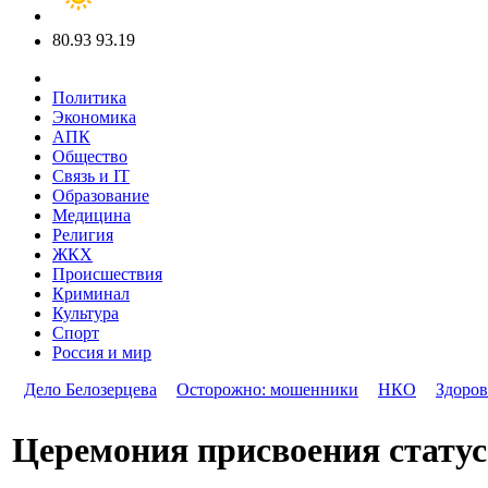
80.93
93.19
Политика
Экономика
АПК
Общество
Связь и IT
Образование
Медицина
Религия
ЖКХ
Происшествия
Криминал
Культура
Спорт
Россия и мир
Дело Белозерцева
Осторожно: мошенники
НКО
Здоров
Церемония присвоения статуса