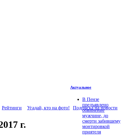
Актуальное
В Пензе
предъявлено
Рейтинги
Угадай, кто на фото!
Подписка на новости
обвинение
мужчине, до
смерти забившему
017 г.
монтировкой
приятеля