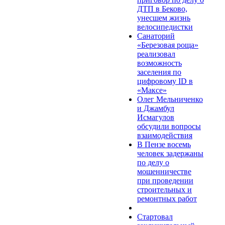
ДТП в Беково,
унесшем жизнь
велосипедистки
Санаторий
«Березовая роща»
реализовал
возможность
заселения по
цифровому ID в
«Максе»
Олег Мельниченко
и Джамбул
Исмагулов
обсудили вопросы
взаимодействия
В Пензе восемь
человек задержаны
по делу о
мошенничестве
при проведении
строительных и
ремонтных работ
Стартовал