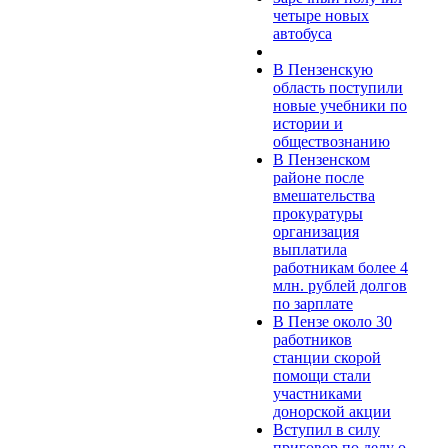
четыре новых
автобуса
В Пензенскую
область поступили
новые учебники по
истории и
обществознанию
В Пензенском
районе после
вмешательства
прокуратуры
организация
выплатила
работникам более 4
млн. рублей долгов
по зарплате
В Пензе около 30
работников
станции скорой
помощи стали
участниками
донорской акции
Вступил в силу
приговор по делу о