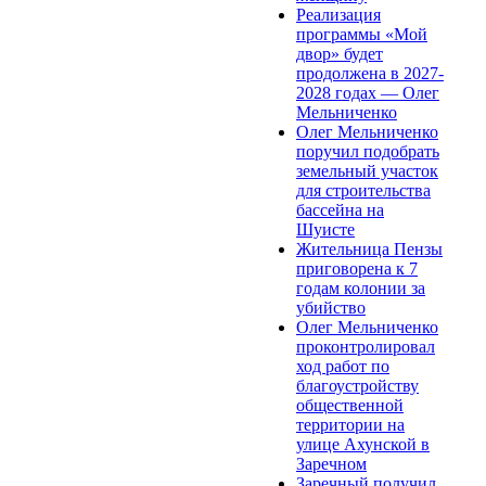
Реализация
программы «Мой
двор» будет
продолжена в 2027-
2028 годах — Олег
Мельниченко
Олег Мельниченко
поручил подобрать
земельный участок
для строительства
бассейна на
Шуисте
Жительница Пензы
приговорена к 7
годам колонии за
убийство
Олег Мельниченко
проконтролировал
ход работ по
благоустройству
общественной
территории на
улице Ахунской в
Заречном
Заречный получил