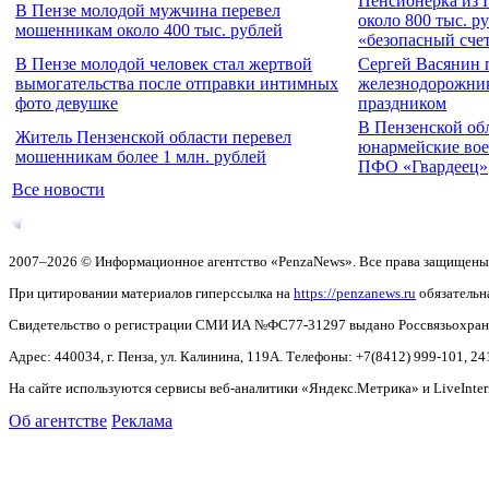
Пенсионерка из 
В Пензе молодой мужчина перевел
около 800 тыс. р
мошенникам около 400 тыс. рублей
«безопасный сче
В Пензе молодой человек стал жертвой
Сергей Васянин 
вымогательства после отправки интимных
железнодорожни
фото девушке
праздником
В Пензенской об
Житель Пензенской области перевел
юнармейские вое
мошенникам более 1 млн. рублей
ПФО «Гвардеец»
Все новости
2007–2026 © Информационное агентство «PenzaNews». Все права защищены
При цитировании материалов гиперссылка на
https://penzanews.ru
обязательн
Свидетельство о регистрации СМИ ИА №ФС77-31297 выдано Россвязьохранку
Адрес: 440034, г. Пенза, ул. Калинина, 119А. Телефоны: +7(8412)
999-101, 24
На сайте используются сервисы веб-аналитики «Яндекс.Метрика» и LiveInter
Об агентстве
Реклама