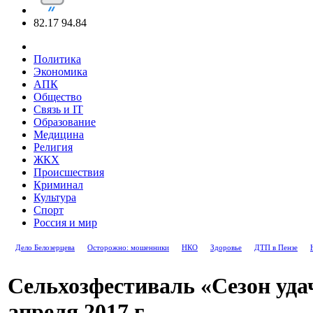
82.17
94.84
Политика
Экономика
АПК
Общество
Связь и IT
Образование
Медицина
Религия
ЖКХ
Происшествия
Криминал
Культура
Спорт
Россия и мир
Дело Белозерцева
Осторожно: мошенники
НКО
Здоровье
ДТП в Пензе
Сельхозфестиваль «Сезон удач
апреля 2017 г.