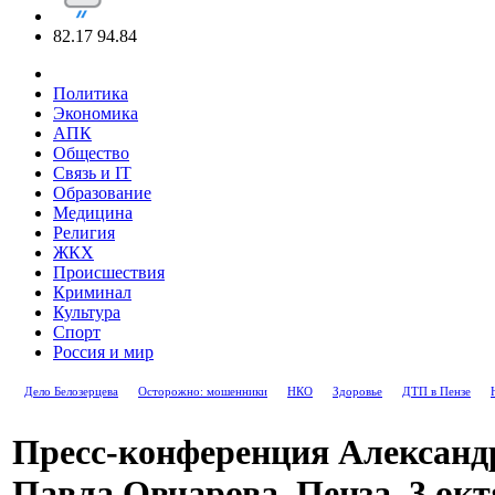
82.17
94.84
Политика
Экономика
АПК
Общество
Связь и IT
Образование
Медицина
Религия
ЖКХ
Происшествия
Криминал
Культура
Спорт
Россия и мир
Дело Белозерцева
Осторожно: мошенники
НКО
Здоровье
ДТП в Пензе
Пресс-конференция Александ
Павла Овчарова. Пенза, 3 октя