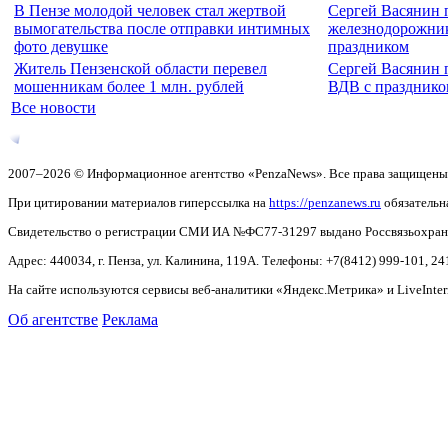
В Пензе молодой человек стал жертвой
Сергей Васянин 
вымогательства после отправки интимных
железнодорожни
фото девушке
праздником
Житель Пензенской области перевел
Сергей Васянин 
мошенникам более 1 млн. рублей
ВДВ с празднико
Все новости
2007–2026 © Информационное агентство «PenzaNews». Все права защищены
При цитировании материалов гиперссылка на
https://penzanews.ru
обязательн
Свидетельство о регистрации СМИ ИА №ФС77-31297 выдано Россвязьохранку
Адрес: 440034, г. Пенза, ул. Калинина, 119А. Телефоны: +7(8412)
999-101, 24
На сайте используются сервисы веб-аналитики «Яндекс.Метрика» и LiveInter
Об агентстве
Реклама