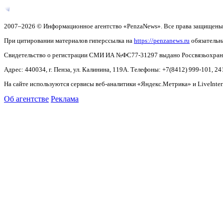
2007–2026 © Информационное агентство «PenzaNews». Все права защищены
При цитировании материалов гиперссылка на
https://penzanews.ru
обязательн
Свидетельство о регистрации СМИ ИА №ФС77-31297 выдано Россвязьохранку
Адрес: 440034, г. Пенза, ул. Калинина, 119А. Телефоны: +7(8412)
999-101, 24
На сайте используются сервисы веб-аналитики «Яндекс.Метрика» и LiveInter
Об агентстве
Реклама