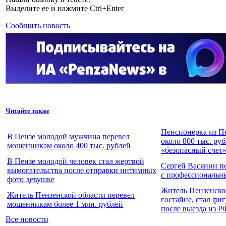
Выделите ее и нажмите Ctrl+Enter
Сообщить новость
Читайте также
Пенсионерка из П
В Пензе молодой мужчина перевел
около 800 тыс. ру
мошенникам около 400 тыс. рублей
«безопасный счет
В Пензе молодой человек стал жертвой
Сергей Васянин п
вымогательства после отправки интимных
с профессиональн
фото девушке
Житель Пензенско
Житель Пензенской области перевел
гостайне, стал фи
мошенникам более 1 млн. рублей
после выезда из Р
Все новости