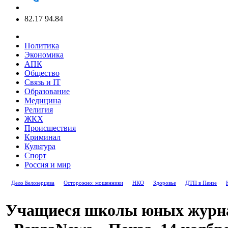
82.17
94.84
Политика
Экономика
АПК
Общество
Связь и IT
Образование
Медицина
Религия
ЖКХ
Происшествия
Криминал
Культура
Спорт
Россия и мир
Дело Белозерцева
Осторожно: мошенники
НКО
Здоровье
ДТП в Пензе
Учащиеся школы юных журна