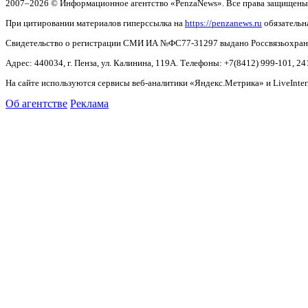
2007–2026 © Информационное агентство «PenzaNews». Все права защищены
При цитировании материалов гиперссылка на
https://penzanews.ru
обязательн
Свидетельство о регистрации СМИ ИА №ФС77-31297 выдано Россвязьохранку
Адрес: 440034, г. Пенза, ул. Калинина, 119А. Телефоны: +7(8412)
999-101, 24
На сайте используются сервисы веб-аналитики «Яндекс.Метрика» и LiveInter
Об агентстве
Реклама