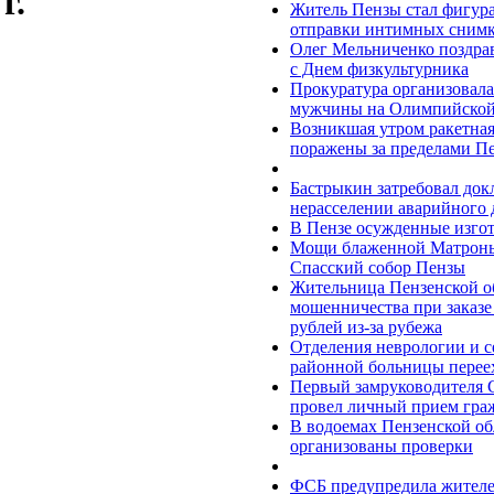
г.
Житель Пензы стал фигура
отправки интимных снимк
Олег Мельниченко поздра
с Днем физкультурника
Прокуратура организовала
мужчины на Олимпийской 
Возникшая утром ракетная 
поражены за пределами Пе
Бастрыкин затребовал док
нерасселении аварийного 
В Пензе осужденные изгот
Мощи блаженной Матроны
Спасский собор Пензы
Жительница Пензенской об
мошенничества при заказе 
рублей из-за рубежа
Отделения неврологии и с
районной больницы перее
Первый замруководителя 
провел личный прием гра
В водоемах Пензенской об
организованы проверки
ФСБ предупредила жителей