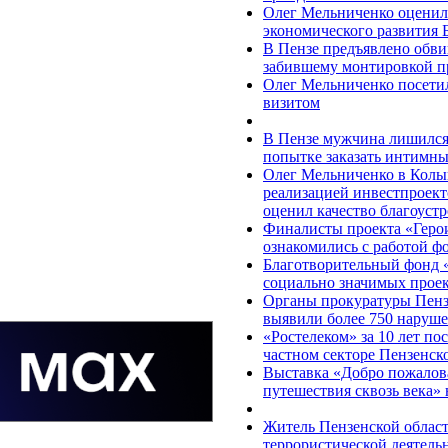
Олег Мельниченко оценил
экономического развития 
В Пензе предъявлено обви
забившему монтировкой п
Олег Мельниченко посети
визитом
В Пензе мужчина лишился 
попытке заказать интимны
Олег Мельниченко в Колы
реализацией инвестпроект
оценил качество благоуст
Финалисты проекта «Герои
ознакомились с работой ф
Благотворительный фонд 
социально значимых прое
Органы прокуратуры Пензе
выявили более 750 наруше
«Ростелеком» за 10 лет по
частном секторе Пензенск
Выставка «Добро пожалова
путешествия сквозь века» 
Житель Пензенской област
террористической деятель