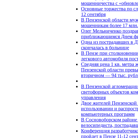
мошенничества c «обновл
Основные торжества по с
12 сентября
В Пензенской области муж
мошенникам более 17 млн.
Олег Мельниченко поздрав
приближающимся Днем фи
Одна из пострадавших в 
скончалась в больнице
В Пензе при столкновени
легкового автомобиля пос
Средняя цена 1 кв. метра 
Пензенской области превыс
вторичном — 94 тыс. рубл
В Пензенской агломераци
светофорных объектов ко
управления
Двое жителей Пензенской 
использовании и распрос
компьютерных программ
В Сосновоборском районе 
велосипедиста, пострадав
Конференция разработчик
пройдет в Пензе 11-12 сен