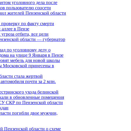
нтом уголовного дела после
ов пользователю соцсети
вил жителей Пензенской области
 проверку по факту смерти
аллее в Пензе
угроза отбита, все цели
нзенской области — губернатор
лад по уголовному делу о
дома на улице 9 Января в Пензе
овят мебель для новой школы
 Московской принесены в
ласти стала жертвой
автомобиля почти за 2 млн.
естринского ухода белинской
хали в обновленные помещения
СУ СКР по Пензенской области
ждан
ласти погибли двое мужчин,
 Пензенской области о схеме