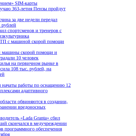
ением» SIM-карты
лучаю 363-летия Пензы пройдут
чина за две недели передал
 рублей
ил спортсменов и тренеров с
зкультурника
ДТП с машиной скорой помощи
и машины скорой помощи и
традали 10 человек
жилья на первичном рынке в
ила 108 тыс. рублей, на
ей
и начаты работы по оснащению 12
мплексами адаптивного
области обвиняются в создании,
транении вредоносных
водитель «Lada Granta» сбил
ший скончался в медучреждении
ов программного обеспечения
тября