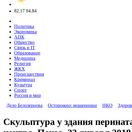
82.17
94.84
Политика
Экономика
АПК
Общество
Связь и IT
Образование
Медицина
Религия
ЖКХ
Происшествия
Криминал
Культура
Спорт
Россия и мир
Дело Белозерцева
Осторожно: мошенники
НКО
Здоров
Скульптура у здания перинат