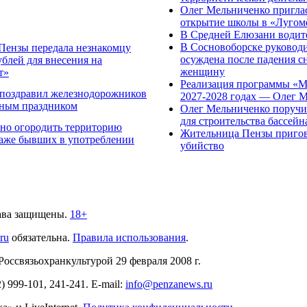
Олег Мельниченко пригла
открытие школы в «Лугом
В Средней Елюзани водите
В Сосновоборске руковод
Пензы передала незнакомцу
осуждена после падения с
ублей для внесения на
женщину
т»
Реализация программы «М
 поздравил железнодорожников
2027-2028 годах — Олег 
ьным праздником
Олег Мельниченко поручи
для строительства бассей
но огородить территорию
Жительница Пензы пригово
даже бывших в употреблении
убийство
ава защищены.
18+
.ru
обязательна.
Правила использования
.
связьохранкультурой 29 февраля 2008 г.
2)
999-101, 241-241
. E-mail:
info@penzanews.ru