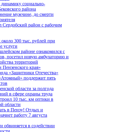
 динамику социально-
Бековского района
нение мужчине, до смерти
риятеля
л Сердобский район с рабочим
около 300 тыс. рублей при
е услуги
шлейском районе ознакомился с
ов, посетил новую амбулаторию и
ройства территорий
 Пензенского края»
онда «Защитники Отечества»
«Атомный» поддержит пять
ктов
нской области за полгода
ний в сфере охраны труда
строил 10 тыс. км оптики в
ой области
ть в Пензу! Отдых и
начнет работу 7 августа
и обвиняется в содействии
ности