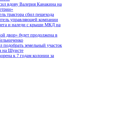
сил вдову Валерия Канакина на
етрии»
ль трактора сбил пешехода
итель управляющей компании
нега и наледи с крыши МКД на
ой двор» будет продолжена в
Мельниченко
л подобрать земельный участок
на на Шуисте
рена к 7 годам колонии за