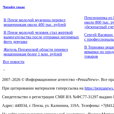
Читайте также
Пенсионерка из 
В Пензе молодой мужчина перевел
около 800 тыс. р
мошенникам около 400 тыс. рублей
«безопасный сче
В Пензе молодой человек стал жертвой
Сергей Васянин
вымогательства после отправки интимных
с профессионал
фото девушке
В Терновке реше
Житель Пензенской области перевел
ярмарки по про
мошенникам более 1 млн. рублей
товаров
Все новости
2007–2026 © Информационное агентство «PenzaNews». Все пр
При цитировании материалов гиперссылка на
https://penzanews
Свидетельство о регистрации СМИ ИА №ФС77-31297 выдано Рос
Адрес: 440034, г. Пенза, ул. Калинина, 119А. Телефоны: +7(841