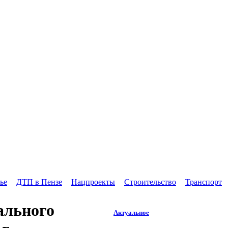
ье
ДТП в Пензе
Нацпроекты
Строительство
Транспорт
ального
Актуальное