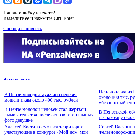
Нашли ошибку в тексте?
Выделите ее и нажмите Ctrl+Enter
Сообщить новость
Читайте также
Пенсионерка из 
В Пензе молодой мужчина перевел
около 800 тыс. р
мошенникам около 400 тыс. рублей
«безопасный сче
В Пензе молодой человек стал жертвой
В Пензенской об
вымогательства после отправки интимных
незнакомцу около
фото девушке
Алексей Костин осмотрел территории,
Сергей Васянин 
участвующие в конкурсе «Мой дом, мой
железнодорожни