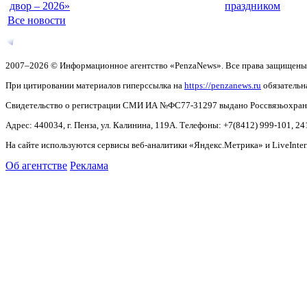
двор – 2026»
праздником
Все новости
2007–2026 © Информационное агентство «PenzaNews». Все права защищены
При цитировании материалов гиперссылка на
https://penzanews.ru
обязательн
Свидетельство о регистрации СМИ ИА №ФС77-31297 выдано Россвязьохранку
Адрес: 440034, г. Пенза, ул. Калинина, 119А. Телефоны: +7(8412)
999-101, 24
На сайте используются сервисы веб-аналитики «Яндекс.Метрика» и LiveInter
Об агентстве
Реклама