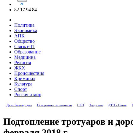
82.17
94.84
Политика
Экономика
АПК
Общество
Связь и IT
Образование
Медицина
Религия
ЖКХ
Происшествия
Криминал
Культура
Спорт
Россия и мир
Дело Белозерцева
Осторожно: мошенники
НКО
Здоровье
ДТП в Пензе
Подтопление тротуаров и доро
февраля 2018 г.