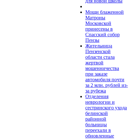
для новой школы
Мощи блаженной
Матроны
Московской
принесены в
Спасский собор
Пензы
Жительница
Пензенской
области стала
жертвой
мошенничества
при заказе
автомобиля почти
за 2 млн. рублей из-
за рубежа
Отделения
неврологии и
сестринского ухода
белинской
районной
больницы
переехали в
обновленные