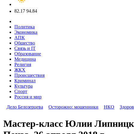
82.17
94.84
Политика
Экономика
АПК
Общество
Связь и IT
Образование
Медицина
Религия
ЖКХ
Происшествия
Криминал
Культура
Спорт
Россия и мир
Дело Белозерцева
Осторожно: мошенники
НКО
Здоров
Мастер-класс Юлии Липницко