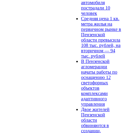
автомобиля
пострадали 10
человек
Средняя цена 1 кв.
метра жилья на
первичном рынке в
Пензенской
области превысила
108 тыс. рублей, на
вторичном — 94
тыс. рублей
В Пензенской
агломерации
начаты работы по
оснащению 12
светофорных
объектов
комплексами
адаптивного
управления
Двое жителей
Пензенской
области
обвиняются в
создании,