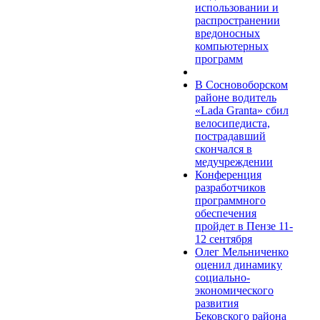
использовании и
распространении
вредоносных
компьютерных
программ
В Сосновоборском
районе водитель
«Lada Granta» сбил
велосипедиста,
пострадавший
скончался в
медучреждении
Конференция
разработчиков
программного
обеспечения
пройдет в Пензе 11-
12 сентября
Олег Мельниченко
оценил динамику
социально-
экономического
развития
Бековского района