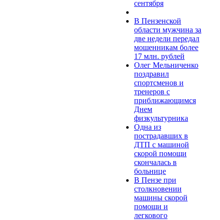
сентября
В Пензенской
области мужчина за
две недели передал
мошенникам более
17 млн. рублей
Олег Мельниченко
поздравил
спортсменов и
тренеров с
приближающимся
Днем
физкультурника
Одна из
пострадавших в
ДТП с машиной
скорой помощи
скончалась в
больнице
В Пензе при
столкновении
машины скорой
помощи и
легкового