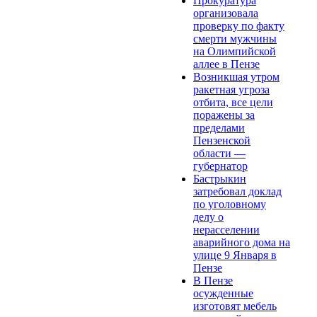
Прокуратура
организовала
проверку по факту
смерти мужчины
на Олимпийской
аллее в Пензе
Возникшая утром
ракетная угроза
отбита, все цели
поражены за
пределами
Пензенской
области —
губернатор
Бастрыкин
затребовал доклад
по уголовному
делу о
нерасселении
аварийного дома на
улице 9 Января в
Пензе
В Пензе
осужденные
изготовят мебель