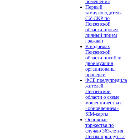
помещения
Первый
замруководителя
СУ СКР по
Пензенской
области провел
личный прием
граждан
В водоемах
Пензенской
области погибли
двое мужчин,
организованы
проверки
ФСБ предупредила
жителей
Пензенской
области о схеме
мошенничества c
«обновлением»
SIM-карты
Основные
торжества по
случаю 363-летия
Пензы пройдут 12