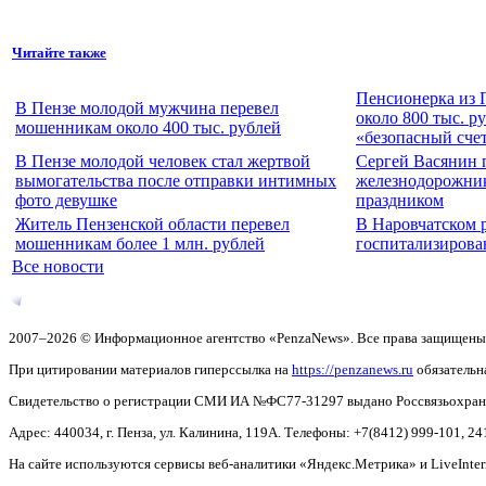
Читайте также
Пенсионерка из 
В Пензе молодой мужчина перевел
около 800 тыс. р
мошенникам около 400 тыс. рублей
«безопасный сче
В Пензе молодой человек стал жертвой
Сергей Васянин 
вымогательства после отправки интимных
железнодорожни
фото девушке
праздником
Житель Пензенской области перевел
В Наровчатском 
мошенникам более 1 млн. рублей
госпитализирова
Все новости
2007–2026 © Информационное агентство «PenzaNews». Все права защищены
При цитировании материалов гиперссылка на
https://penzanews.ru
обязательн
Свидетельство о регистрации СМИ ИА №ФС77-31297 выдано Россвязьохранку
Адрес: 440034, г. Пенза, ул. Калинина, 119А. Телефоны: +7(8412)
999-101, 24
На сайте используются сервисы веб-аналитики «Яндекс.Метрика» и LiveInter