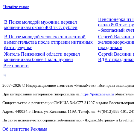
Читайте также
Пенсионерка из 
В Пензе молодой мужчина перевел
около 800 тыс. р
мошенникам около 400 тыс. рублей
«безопасный сче
В Пензе молодой человек стал жертвой
Сергей Васянин 
вымогательства после отправки интимных
железнодорожни
фото девушке
праздником
Житель Пензенской области перевел
Сергей Васянин 
мошенникам более 1 млн. рублей
ВДВ с празднико
Все новости
2007–2026 © Информационное агентство «PenzaNews». Все права защищены
При цитировании материалов гиперссылка на
https://penzanews.ru
обязательн
Свидетельство о регистрации СМИ ИА №ФС77-31297 выдано Россвязьохранку
Адрес: 440034, г. Пенза, ул. Калинина, 119А. Телефоны: +7(8412)
999-101, 24
На сайте используются сервисы веб-аналитики «Яндекс.Метрика» и LiveInter
Об агентстве
Реклама