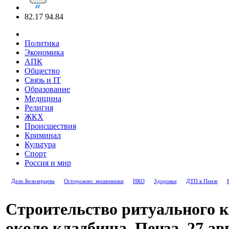
82.17
94.84
Политика
Экономика
АПК
Общество
Связь и IT
Образование
Медицина
Религия
ЖКХ
Происшествия
Криминал
Культура
Спорт
Россия и мир
Дело Белозерцева
Осторожно: мошенники
НКО
Здоровье
ДТП в Пензе
Строительство ритуального 
около кладбища. Пенза, 27 авг