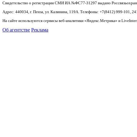
Свидетельство о регистрации СМИ ИА №ФС77-31297 выдано Россвязьохранку
Адрес: 440034, г. Пенза, ул. Калинина, 119А. Телефоны: +7(8412)
999-101, 24
На сайте используются сервисы веб-аналитики «Яндекс.Метрика» и LiveInter
Об агентстве
Реклама