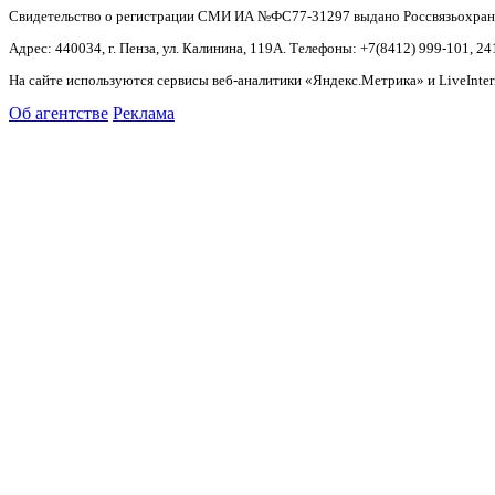
Свидетельство о регистрации СМИ ИА №ФС77-31297 выдано Россвязьохранку
Адрес: 440034, г. Пенза, ул. Калинина, 119А. Телефоны: +7(8412)
999-101, 24
На сайте используются сервисы веб-аналитики «Яндекс.Метрика» и LiveInter
Об агентстве
Реклама