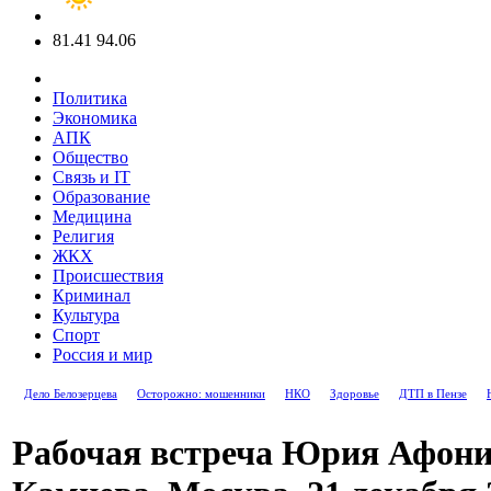
81.41
94.06
Политика
Экономика
АПК
Общество
Связь и IT
Образование
Медицина
Религия
ЖКХ
Происшествия
Криминал
Культура
Спорт
Россия и мир
Дело Белозерцева
Осторожно: мошенники
НКО
Здоровье
ДТП в Пензе
Рабочая встреча Юрия Афони