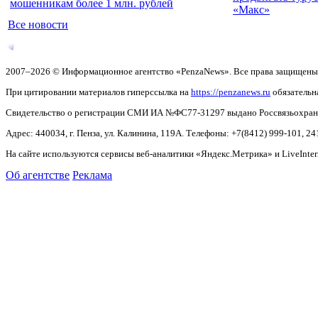
мошенникам более 1 млн. рублей
«Макс»
Все новости
2007–2026 © Информационное агентство «PenzaNews». Все права защищены
При цитировании материалов гиперссылка на
https://penzanews.ru
обязательн
Свидетельство о регистрации СМИ ИА №ФС77-31297 выдано Россвязьохранку
Адрес: 440034, г. Пенза, ул. Калинина, 119А. Телефоны: +7(8412)
999-101, 24
На сайте используются сервисы веб-аналитики «Яндекс.Метрика» и LiveInter
Об агентстве
Реклама