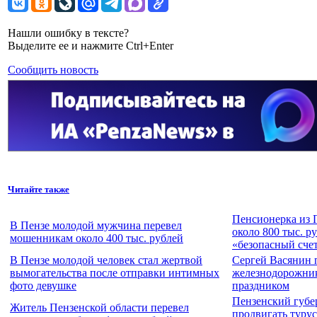
Нашли ошибку в тексте?
Выделите ее и нажмите Ctrl+Enter
Сообщить новость
Читайте также
Пенсионерка из 
В Пензе молодой мужчина перевел
около 800 тыс. р
мошенникам около 400 тыс. рублей
«безопасный сче
В Пензе молодой человек стал жертвой
Сергей Васянин 
вымогательства после отправки интимных
железнодорожни
фото девушке
праздником
Пензенский губе
Житель Пензенской области перевел
продвигать турус