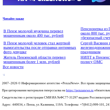
Читайте также
Пенсионерка из 
В Пензе молодой мужчина перевел
около 800 тыс. р
мошенникам около 400 тыс. рублей
«безопасный сче
В Пензе молодой человек стал жертвой
Сергей Васянин 
вымогательства после отправки интимных
железнодорожни
фото девушке
праздником
Житель Пензенской области перевел
НИПТ в Пензенск
мошенникам более 1 млн. рублей
полису ОМС
Все новости
2007–2026 © Информационное агентство «PenzaNews». Все права защищены
При цитировании материалов гиперссылка на
https://penzanews.ru
обязательн
Свидетельство о регистрации СМИ ИА №ФС77-31297 выдано Россвязьохранку
Адрес: 440034, г. Пенза, ул. Калинина, 119А. Телефоны: +7(8412)
999-101, 24