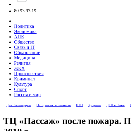
80.93
93.19
Политика
Экономика
АПК
Общество
Связь и IT
Образование
Медицина
Религия
ЖКХ
Происшествия
Криминал
Культура
Спорт
Россия и мир
Дело Белозерцева
Осторожно: мошенники
НКО
Здоровье
ДТП в Пензе
ТЦ «Пассаж» после пожара. Пе