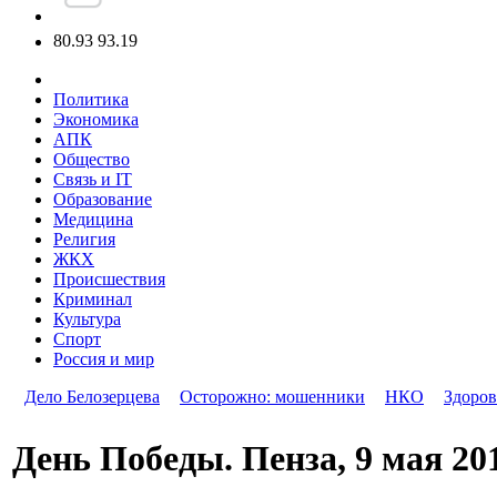
80.93
93.19
Политика
Экономика
АПК
Общество
Связь и IT
Образование
Медицина
Религия
ЖКХ
Происшествия
Криминал
Культура
Спорт
Россия и мир
Дело Белозерцева
Осторожно: мошенники
НКО
Здоров
День Победы. Пенза, 9 мая 201