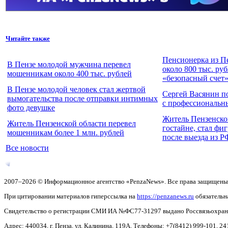
Читайте также
Пенсионерка из П
В Пензе молодой мужчина перевел
около 800 тыс. ру
мошенникам около 400 тыс. рублей
«безопасный счет
В Пензе молодой человек стал жертвой
Сергей Васянин п
вымогательства после отправки интимных
с профессиональн
фото девушке
Житель Пензенско
Житель Пензенской области перевел
гостайне, стал фи
мошенникам более 1 млн. рублей
после выезда из Р
Все новости
2007–2026 © Информационное агентство «PenzaNews». Все права защищены
При цитировании материалов гиперссылка на
https://penzanews.ru
обязательн
Свидетельство о регистрации СМИ ИА №ФС77-31297 выдано Россвязьохранку
Адрес: 440034, г. Пенза, ул. Калинина, 119А. Телефоны: +7(8412)
999-101, 24