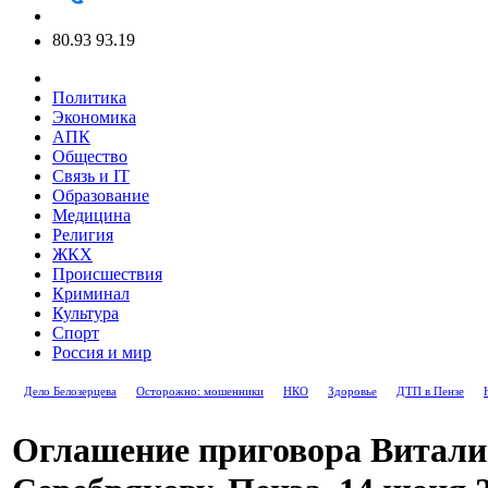
80.93
93.19
Политика
Экономика
АПК
Общество
Связь и IT
Образование
Медицина
Религия
ЖКХ
Происшествия
Криминал
Культура
Спорт
Россия и мир
Дело Белозерцева
Осторожно: мошенники
НКО
Здоровье
ДТП в Пензе
Оглашение приговора Витал