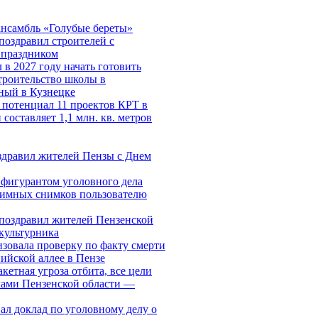
ансамбль «Голубые береты»
поздравил строителей с
 праздником
 в 2027 году начать готовить
троительство школы в
ный в Кузнецке
 потенциал 11 проектов КРТ в
составляет 1,1 млн. кв. метров
здравил жителей Пензы с Днем
 фигурантом уголовного дела
тимных снимков пользователю
поздравил жителей Пензенской
культурника
зовала проверку по факту смерти
йской аллее в Пензе
кетная угроза отбита, все цели
лами Пензенской области —
ал доклад по уголовному делу о