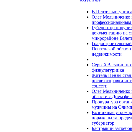
Актуальное
В Пензе выступил 
Олег Мельниченко 
профессиональным
Губернатор поручил
документацию на с
микрорайоне Взлет
Градостроительный
Пензенской области 
недвижимости
Сергей Васянин по
физкультурника
Житель Пензы стал
после отправки ин
соцсети
Олег Мельниченко 
области с Днем физ
Прокуратура органи
мужчины на Олимпи
Возникшая утром ра
поражены за преде
губернатор
Бастрыкин затребов