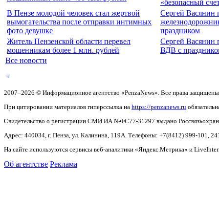
«безопасный сче
В Пензе молодой человек стал жертвой
Сергей Васянин 
вымогательства после отправки интимных
железнодорожни
фото девушке
праздником
Житель Пензенской области перевел
Сергей Васянин 
мошенникам более 1 млн. рублей
ВДВ с празднико
Все новости
2007–2026 © Информационное агентство «PenzaNews». Все права защищены
При цитировании материалов гиперссылка на
https://penzanews.ru
обязательн
Свидетельство о регистрации СМИ ИА №ФС77-31297 выдано Россвязьохранку
Адрес: 440034, г. Пенза, ул. Калинина, 119А. Телефоны: +7(8412)
999-101, 24
На сайте используются сервисы веб-аналитики «Яндекс.Метрика» и LiveInter
Об агентстве
Реклама