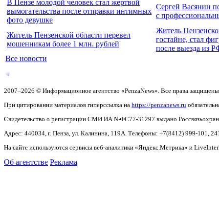
В Пензе молодой человек стал жертвой
Сергей Васянин п
вымогательства после отправки интимных
с профессиональн
фото девушке
Житель Пензенско
Житель Пензенской области перевел
гостайне, стал фи
мошенникам более 1 млн. рублей
после выезда из Р
Все новости
2007–2026 © Информационное агентство «PenzaNews». Все права защищены
При цитировании материалов гиперссылка на
https://penzanews.ru
обязательн
Свидетельство о регистрации СМИ ИА №ФС77-31297 выдано Россвязьохранку
Адрес: 440034, г. Пенза, ул. Калинина, 119А. Телефоны: +7(8412)
999-101, 24
На сайте используются сервисы веб-аналитики «Яндекс.Метрика» и LiveInter
Об агентстве
Реклама