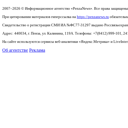
2007–2026 © Информационное агентство «PenzaNews». Все права защищены
При цитировании материалов гиперссылка на
https://penzanews.ru
обязательн
Свидетельство о регистрации СМИ ИА №ФС77-31297 выдано Россвязьохранку
Адрес: 440034, г. Пенза, ул. Калинина, 119А. Телефоны: +7(8412)
999-101, 24
На сайте используются сервисы веб-аналитики «Яндекс.Метрика» и LiveInter
Об агентстве
Реклама