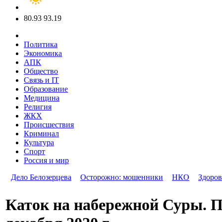
80.93
93.19
Политика
Экономика
АПК
Общество
Связь и IT
Образование
Медицина
Религия
ЖКХ
Происшествия
Криминал
Культура
Спорт
Россия и мир
Дело Белозерцева
Осторожно: мошенники
НКО
Здоров
Каток на набережной Суры. П