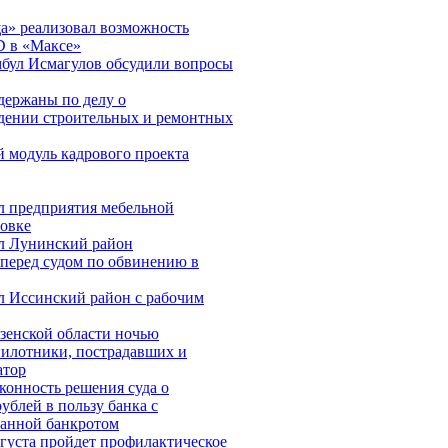
а» реализовал возможность
D в «Максе»
бул Исмагулов обсудили вопросы
адержаны по делу о
дении строительных и ремонтных
 модуль кадрового проекта
л предприятия мебельной
овке
л Лунинский район
перед судом по обвинению в
л Иссинский район с рабочим
зенской области ночью
пилотники, пострадавших и
атор
конность решения суда о
рублей в пользу банка с
анной банкротом
вгуста пройдет профилактическое