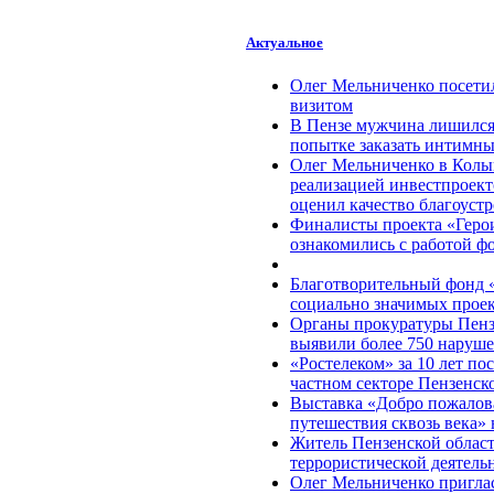
Актуальное
Олег Мельниченко посети
визитом
В Пензе мужчина лишился 
попытке заказать интимны
Олег Мельниченко в Колы
реализацией инвестпроект
оценил качество благоуст
Финалисты проекта «Герои
ознакомились с работой ф
Благотворительный фонд 
социально значимых прое
Органы прокуратуры Пензе
выявили более 750 наруше
«Ростелеком» за 10 лет по
частном секторе Пензенск
Выставка «Добро пожалова
путешествия сквозь века» 
Житель Пензенской област
террористической деятель
Олег Мельниченко пригла