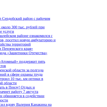
л Сердобский район с рабочим
около 300 тыс. рублей при
е услуги
шлейском районе ознакомился с
ов, посетил новую амбулаторию и
ройства территорий
 Пензенского края»
онда «Защитники Отечества»
«Атомный» поддержит пять
ктов
нской области за полгода
ний в сфере охраны труда
строил 10 тыс. км оптики в
ой области
ть в Пензу! Отдых и
начнет работу 7 августа
и обвиняется в содействии
ности
сил вдову Валерия Канакина на