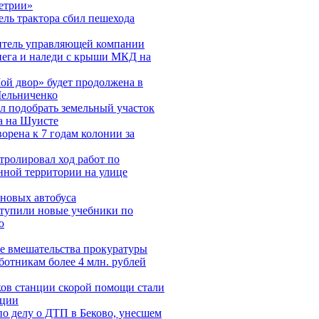
етрии»
ль трактора сбил пешехода
итель управляющей компании
нега и наледи с крыши МКД на
ой двор» будет продолжена в
Мельниченко
л подобрать земельный участок
на на Шуисте
рена к 7 годам колонии за
ролировал ход работ по
нной территории на улице
новых автобуса
ступили новые учебники по
ю
е вмешательства прокуратуры
ботникам более 4 млн. рублей
ков станции скорой помощи стали
кции
по делу о ДТП в Беково, унесшем