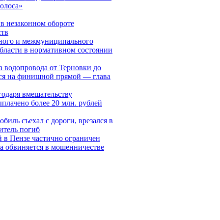
олоса»
в незаконном обороте
ств
ьного и межмуниципального
бласти в нормативном состоянии
а водопровода от Терновки до
ся на финишной прямой — глава
годаря вмешательству
ыплачено более 20 млн. рублей
биль съехал с дороги, врезался в
итель погиб
й в Пензе частично ограничен
за обвиняется в мошенничестве