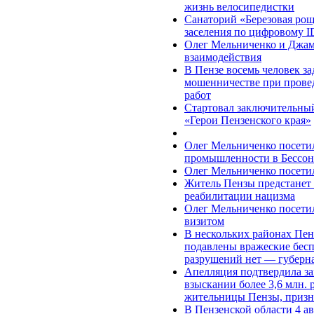
жизнь велосипедистки
Санаторий «Березовая рощ
заселения по цифровому I
Олег Мельниченко и Джам
взаимодействия
В Пензе восемь человек з
мошенничестве при прове
работ
Стартовал заключительный
«Герои Пензенского края»
Олег Мельниченко посети
промышленности в Бессон
Олег Мельниченко посети
Житель Пензы предстанет 
реабилитации нацизма
Олег Мельниченко посети
визитом
В нескольких районах Пен
подавлены вражеские бес
разрушений нет — губерн
Апелляция подтвердила за
взыскании более 3,6 млн. 
жительницы Пензы, призн
В Пензенской области 4 а