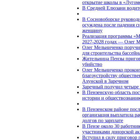
открытие школы в «Лугом
В Средней Елюзани водите
В Сосновоборске руковод
осуждена после падения с
женщину
Реализация программы «М
2027-2028 годах — Олег 
Олег Мельниченко поручи
для строительства бассей
Жительница Пензы пригово
убийство
Олег Мельниченко проконт
благоустройству обществе
Ахунской в Заречном
Заречный получил четыре 
В Пензенскую область по
истории и обществознани
В Пензенском районе посл
организация выплатила ра
долгов по зарплате
В Пензе около 30 работни
участниками донорской а
Вступил в силу приговор 