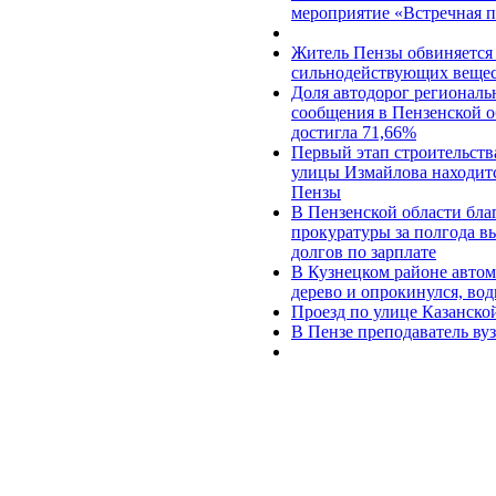
мероприятие «Встречная п
Житель Пензы обвиняется 
сильнодействующих веще
Доля автодорог регионал
сообщения в Пензенской о
достигла 71,66%
Первый этап строительств
улицы Измайлова находит
Пензы
В Пензенской области бла
прокуратуры за полгода в
долгов по зарплате
В Кузнецком районе автомо
дерево и опрокинулся, вод
Проезд по улице Казанско
В Пензе преподаватель ву