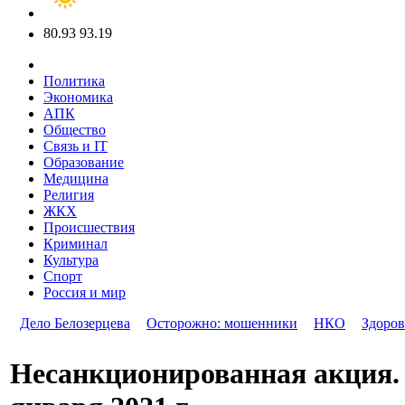
80.93
93.19
Политика
Экономика
АПК
Общество
Связь и IT
Образование
Медицина
Религия
ЖКХ
Происшествия
Криминал
Культура
Спорт
Россия и мир
Дело Белозерцева
Осторожно: мошенники
НКО
Здоров
Несанкционированная акция. 