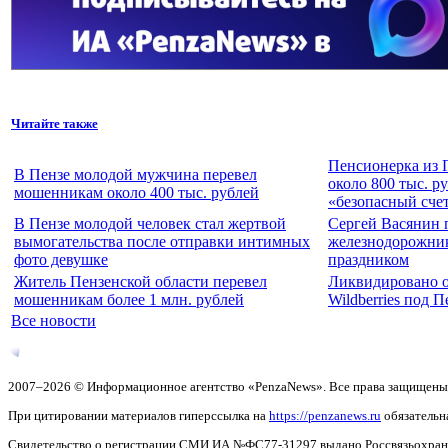
Читайте также
Пенсионерка из 
В Пензе молодой мужчина перевел
около 800 тыс. р
мошенникам около 400 тыс. рублей
«безопасный сче
В Пензе молодой человек стал жертвой
Сергей Васянин 
вымогательства после отправки интимных
железнодорожни
фото девушке
праздником
Житель Пензенской области перевел
Ликвидировано о
мошенникам более 1 млн. рублей
Wildberries под 
Все новости
2007–2026 © Информационное агентство «PenzaNews». Все права защищены
При цитировании материалов гиперссылка на
https://penzanews.ru
обязательн
Свидетельство о регистрации СМИ ИА №ФС77-31297 выдано Россвязьохранку