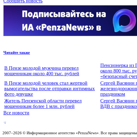
Сообщить новость
Читайте также
Пенсионерка из 
В Пензе молодой мужчина перевел
около 800 тыс. р
мошенникам около 400 тыс. рублей
«безопасный сче
В Пензе молодой человек стал жертвой
Сергей Васянин 
вымогательства после отправки интимных
железнодорожни
фото девушке
праздником
Житель Пензенской области перевел
Сергей Васянин 
мошенникам более 1 млн. рублей
ВДВ с празднико
Все новости
2007–2026 © Информационное агентство «PenzaNews». Все права защищены