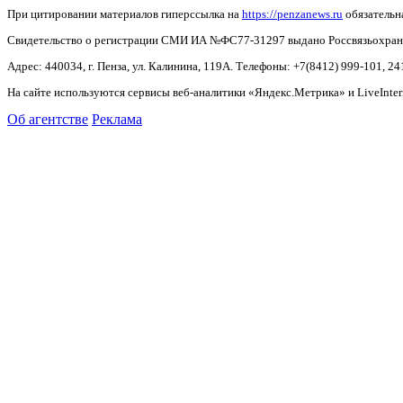
При цитировании материалов гиперссылка на
https://penzanews.ru
обязательн
Свидетельство о регистрации СМИ ИА №ФС77-31297 выдано Россвязьохранку
Адрес: 440034, г. Пенза, ул. Калинина, 119А. Телефоны: +7(8412)
999-101, 24
На сайте используются сервисы веб-аналитики «Яндекс.Метрика» и LiveInter
Об агентстве
Реклама