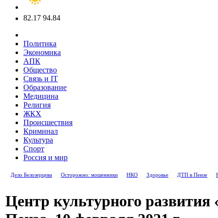
82.17
94.84
Политика
Экономика
АПК
Общество
Связь и IT
Образование
Медицина
Религия
ЖКХ
Происшествия
Криминал
Культура
Спорт
Россия и мир
Дело Белозерцева
Осторожно: мошенники
НКО
Здоровье
ДТП в Пензе
Центр культурного развития 