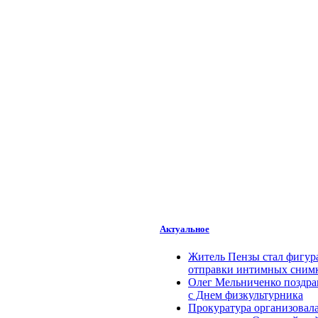
Актуальное
Житель Пензы стал фигура
отправки интимных снимк
Олег Мельниченко поздра
с Днем физкультурника
Прокуратура организовала