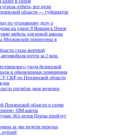
аллее в Пензе
угроза отбита, все цели
ензенской области — губернатор
лад по уголовному делу о
дома на улице 9 Января в Пензе
товят мебель для новой школы
 Московской принесены в
бласти стала жертвой
 автомобиля почти за 2 млн.
естринского ухода белинской
хали в обновленные помещения
СУ СКР по Пензенской области
ждан
бласти погибли двое мужчин,
й Пензенской области о схеме
ением» SIM-карты
лучаю 363-летия Пензы пройдут
чина за две недели передал
. рублей