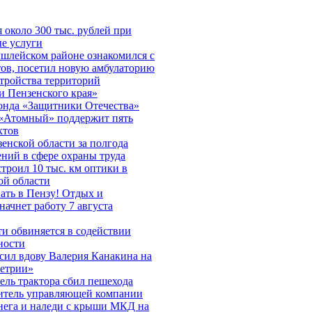
около 300 тыс. рублей при
е услуги
шлейском районе ознакомился с
тов, посетил новую амбулаторию
стройства территорий
и Пензенского края»
фонда «Защитники Отечества»
 «Атомный» поддержит пять
ктов
енской области за полгода
ний в сфере охраны труда
строил 10 тыс. км оптики в
ой области
ать в Пензу! Отдых и
начнет работу 7 августа
и обвиняется в содействии
ности
сил вдову Валерия Канакина на
метрии»
ель трактора сбил пешехода
итель управляющей компании
снега и наледи с крыши МКД на