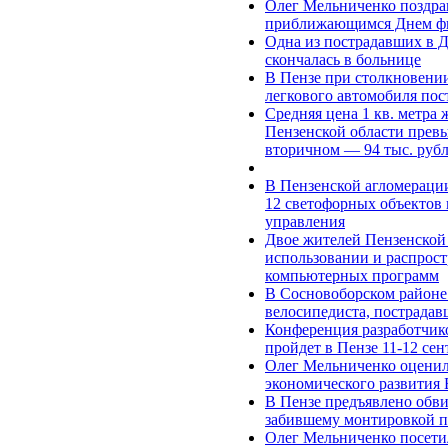
Олег Мельниченко поздрав
приближающимся Днем фи
Одна из пострадавших в 
скончалась в больнице
В Пензе при столкновени
легкового автомобиля пос
Средняя цена 1 кв. метра
Пензенской области превы
вторичном — 94 тыс. руб
В Пензенской агломераци
12 светофорных объектов
управления
Двое жителей Пензенской 
использовании и распрос
компьютерных программ
В Сосновоборском районе 
велосипедиста, пострада
Конференция разработчик
пройдет в Пензе 11-12 сен
Олег Мельниченко оценил
экономического развития 
В Пензе предъявлено обв
забившему монтировкой п
Олег Мельниченко посети