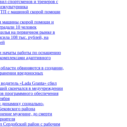
ил спортсменов и тренеров с
зкультурника
ДТП с машиной скорой помощи
и машины скорой помощи и
традали 10 человек
 жилья на первичном рынке в
сила 108 тыс. рублей, на
лей
и начаты работы по оснащению
 комплексами адаптивного
области обвиняются в создании,
транении вредоносных
водитель «Lada Granta» сбил
вший скончался в медучреждении
ов программного обеспечения
тября
 динамику социально-
Бековского района
инение мужчине, до смерти
риятеля
л Сердобский район с рабочим