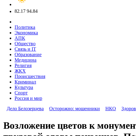
82.17
94.84
Политика
Экономика
АПК
Общество
Связь и IT
Образование
Медицина
Религия
ЖКХ
Происшествия
Криминал
Культура
Спорт
Россия и мир
Дело Белозерцева
Осторожно: мошенники
НКО
Здоров
Возложение цветов к монумен