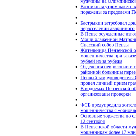
мужчины на Олимпийской 
Возникшая утром ракетная 
поражены за пределами П
Бастрыкин затребовал док
нерасселении аварийного 
В Пензе осужденные изго
Мощи блаженной Матроны
Спасский собор Пензы
Жительница Пензенской о
мошенничества при заказе
рублей из-за рубежа
Отделения неврологии и с
районной больницы перее
Первый замруководителя 
провел личный прием гра
В водоемах Пензенской о
организованы проверки
ФСБ предупредила жителе
мошенничества c «обновл
Основные торжества по с
12 сентября
В Пензенской области муж
мошенникам более 17 млн