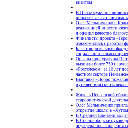
визитом
В Пензе мужчина лишился 
попытке заказать интимны
Олег Мельниченко в Колы
реализацией инвестпроек
и оценил качество благоу
Финалисты проекта «Геро
ознакомились с работой 
Благотворительный фонд
социально значимых прое
Органы прокуратуры Пенз
выявили более 750 наруше
«Ростелеком» за 10 лет по
частном секторе Пензенск
Выставка «Добро пожалов
путешествия сквозь века» 
Житель Пензенской област
террористической деятель
Олег Мельниченко пригла
открытие школы в «Луго
В Средней Елюзани водит
В Сосновоборске руковод
осуждена после падения 