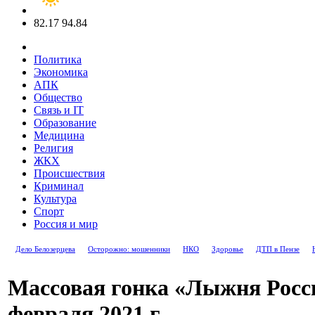
82.17
94.84
Политика
Экономика
АПК
Общество
Связь и IT
Образование
Медицина
Религия
ЖКХ
Происшествия
Криминал
Культура
Спорт
Россия и мир
Дело Белозерцева
Осторожно: мошенники
НКО
Здоровье
ДТП в Пензе
Массовая гонка «Лыжня Росси
февраля 2021 г.