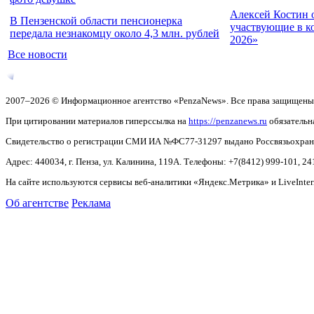
Алексей Костин 
В Пензенской области пенсионерка
участвующие в к
передала незнакомцу около 4,3 млн. рублей
2026»
Все новости
2007–2026 © Информационное агентство «PenzaNews». Все права защищены
При цитировании материалов гиперссылка на
https://penzanews.ru
обязательн
Свидетельство о регистрации СМИ ИА №ФС77-31297 выдано Россвязьохранку
Адрес: 440034, г. Пенза, ул. Калинина, 119А. Телефоны: +7(8412)
999-101, 24
На сайте используются сервисы веб-аналитики «Яндекс.Метрика» и LiveInter
Об агентстве
Реклама