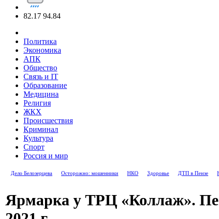
82.17
94.84
Политика
Экономика
АПК
Общество
Связь и IT
Образование
Медицина
Религия
ЖКХ
Происшествия
Криминал
Культура
Спорт
Россия и мир
Дело Белозерцева
Осторожно: мошенники
НКО
Здоровье
ДТП в Пензе
Ярмарка у ТРЦ «Коллаж». Пен
2021 г.