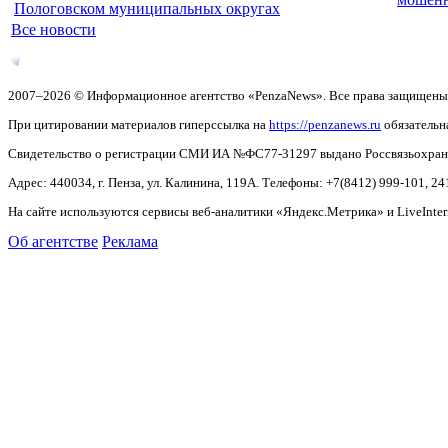
Пологовском муниципальных округах
Все новости
2007–2026 © Информационное агентство «PenzaNews». Все права защищены
При цитировании материалов гиперссылка на
https://penzanews.ru
обязательн
Свидетельство о регистрации СМИ ИА №ФС77-31297 выдано Россвязьохранку
Адрес: 440034, г. Пенза, ул. Калинина, 119А. Телефоны: +7(8412)
999-101, 24
На сайте используются сервисы веб-аналитики «Яндекс.Метрика» и LiveInter
Об агентстве
Реклама