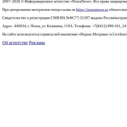
2007–2026 © Информационное агентство «PenzaNews». Все права защищены
При цитировании материалов гиперссылка на
https://penzanews.ru
обязательн
Свидетельство о регистрации СМИ ИА №ФС77-31297 выдано Россвязьохранку
Адрес: 440034, г. Пенза, ул. Калинина, 119А. Телефоны: +7(8412)
999-101, 24
На сайте используются сервисы веб-аналитики «Яндекс.Метрика» и LiveInter
Об агентстве
Реклама