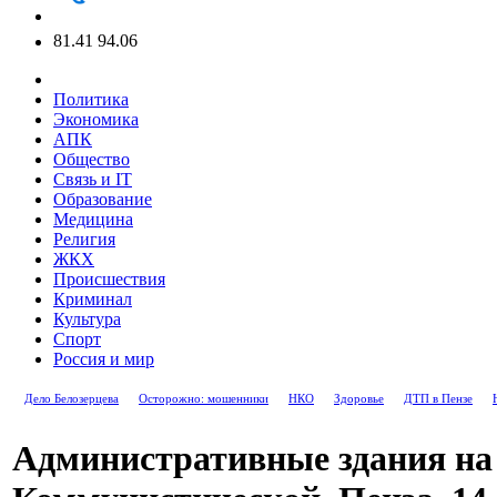
81.41
94.06
Политика
Экономика
АПК
Общество
Связь и IT
Образование
Медицина
Религия
ЖКХ
Происшествия
Криминал
Культура
Спорт
Россия и мир
Дело Белозерцева
Осторожно: мошенники
НКО
Здоровье
ДТП в Пензе
Административные здания на