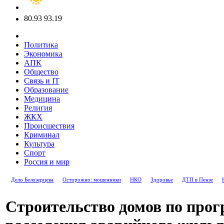
80.93
93.19
Политика
Экономика
АПК
Общество
Связь и IT
Образование
Медицина
Религия
ЖКХ
Происшествия
Криминал
Культура
Спорт
Россия и мир
Дело Белозерцева
Осторожно: мошенники
НКО
Здоровье
ДТП в Пензе
Строительство домов по про