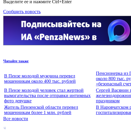
Выделите ее и нажмите Ctrl+Enter
Сообщить новость
Читайте также
Пенсионерка из 
В Пензе молодой мужчина перевел
около 800 тыс. р
мошенникам около 400 тыс. рублей
«безопасный сче
В Пензе молодой человек стал жертвой
Сергей Васянин 
вымогательства после отправки интимных
железнодорожни
фото девушке
праздником
Житель Пензенской области перевел
В Наровчатском 
мошенникам более 1 млн. рублей
госпитализирова
Все новости