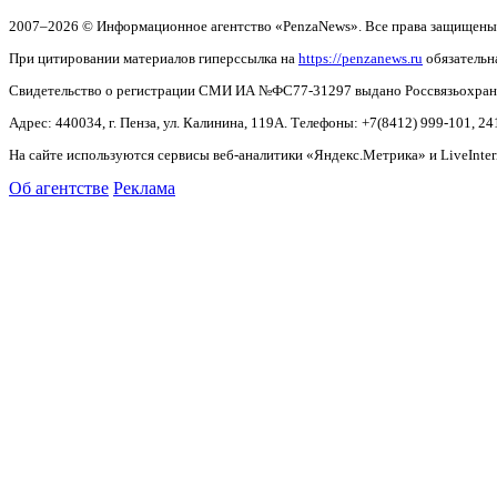
2007–2026 © Информационное агентство «PenzaNews». Все права защищены
При цитировании материалов гиперссылка на
https://penzanews.ru
обязательн
Свидетельство о регистрации СМИ ИА №ФС77-31297 выдано Россвязьохранку
Адрес: 440034, г. Пенза, ул. Калинина, 119А. Телефоны: +7(8412)
999-101, 24
На сайте используются сервисы веб-аналитики «Яндекс.Метрика» и LiveInter
Об агентстве
Реклама