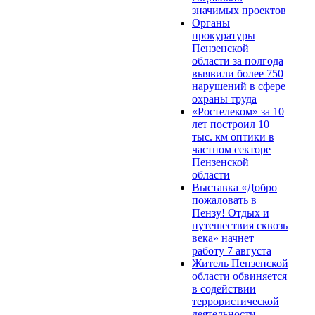
значимых проектов
Органы
прокуратуры
Пензенской
области за полгода
выявили более 750
нарушений в сфере
охраны труда
«Ростелеком» за 10
лет построил 10
тыс. км оптики в
частном секторе
Пензенской
области
Выставка «Добро
пожаловать в
Пензу! Отдых и
путешествия сквозь
века» начнет
работу 7 августа
Житель Пензенской
области обвиняется
в содействии
террористической
деятельности