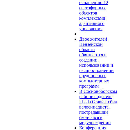
оснащению 12
светофорных
объектов
комплексами
адаптивного
управления
Двое жителей
Пензенской
области
обвиняются в
создании,
использовании и
распространении
вредоносных
компьютерных
программ
В Сосновоборском
районе водитель
«Lada Granta» сбил
велосипедиста,
пострадавший
скончался в
медучреждении
Конференция