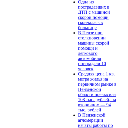
Одна из
пострадавших в
ДТП с машиной
скорой помощи
скончалась в
больнице
В Пензе при
столкновении
машины скорой
помощи и
легкового
автомобиля
пострадали 10
человек
Средняя цена 1 кв.
метра жилья на
первичном рынке в
Пензенской
области превысила
108 тыс. рублей, на
вторичном — 94
тыс. рублей
В Пензенской
агломерации
начаты работы по