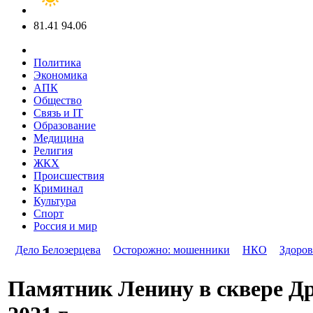
81.41
94.06
Политика
Экономика
АПК
Общество
Связь и IT
Образование
Медицина
Религия
ЖКХ
Происшествия
Криминал
Культура
Спорт
Россия и мир
Дело Белозерцева
Осторожно: мошенники
НКО
Здоров
Памятник Ленину в сквере Др