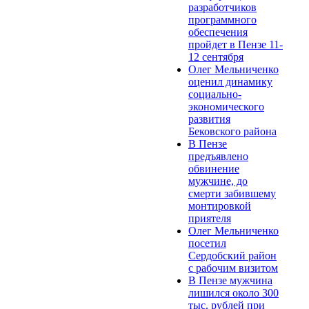
разработчиков
программного
обеспечения
пройдет в Пензе 11-
12 сентября
Олег Мельниченко
оценил динамику
социально-
экономического
развития
Бековского района
В Пензе
предъявлено
обвинение
мужчине, до
смерти забившему
монтировкой
приятеля
Олег Мельниченко
посетил
Сердобский район
с рабочим визитом
В Пензе мужчина
лишился около 300
тыс. рублей при