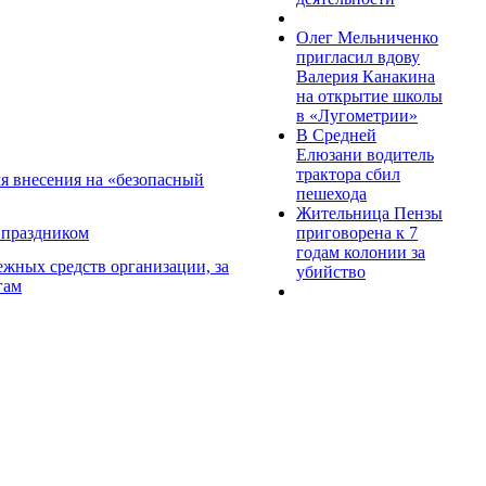
Олег Мельниченко
пригласил вдову
Валерия Канакина
на открытие школы
в «Лугометрии»
В Средней
Елюзани водитель
трактора сбил
ля внесения на «безопасный
пешехода
Жительница Пензы
приговорена к 7
 праздником
годам колонии за
ежных средств организации, за
убийство
гам