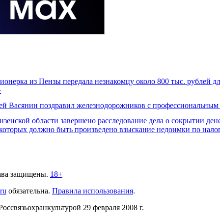
ионерка из Пензы передала незнакомцу около 800 тыс. рублей д
»
ей Васянин поздравил железнодорожников с профессиональным
нзенской области завершено расследование дела о сокрытии ден
 которых должно быть произведено взыскание недоимки по нало
ава защищены.
18+
.ru
обязательна.
Правила использования
.
связьохранкультурой 29 февраля 2008 г.