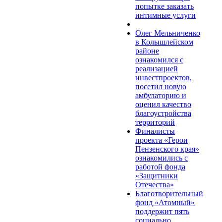
попытке заказать
интимные услуги
Олег Мельниченко
в Колышлейском
районе
ознакомился с
реализацией
инвестпроектов,
посетил новую
амбулаторию и
оценил качество
благоустройства
территорий
Финалисты
проекта «Герои
Пензенского края»
ознакомились с
работой фонда
«Защитники
Отечества»
Благотворительный
фонд «Атомный»
поддержит пять
социально