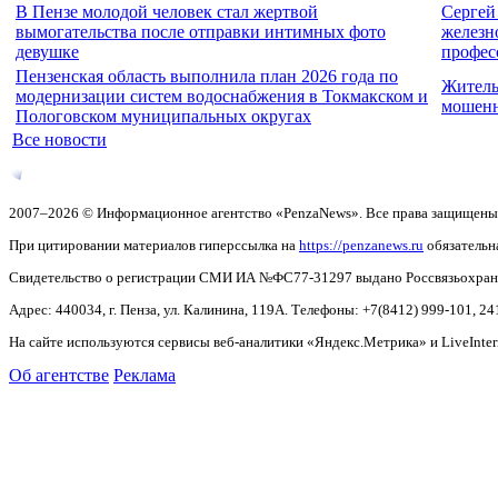
В Пензе молодой человек стал жертвой
Сергей
вымогательства после отправки интимных фото
железн
девушке
профес
Пензенская область выполнила план 2026 года по
Житель
модернизации систем водоснабжения в Токмакском и
мошенн
Пологовском муниципальных округах
Все новости
2007–2026 © Информационное агентство «PenzaNews». Все права защищены
При цитировании материалов гиперссылка на
https://penzanews.ru
обязательн
Свидетельство о регистрации СМИ ИА №ФС77-31297 выдано Россвязьохранку
Адрес: 440034, г. Пенза, ул. Калинина, 119А. Телефоны: +7(8412)
999-101, 24
На сайте используются сервисы веб-аналитики «Яндекс.Метрика» и LiveInter
Об агентстве
Реклама