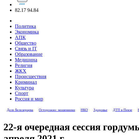
82.17
94.84
Политика
Экономика
АПК
Общество
Связь и IT
Образование
Медицина
Религия
ЖКХ
Происшествия
Криминал
Культура
Спорт
Россия и мир
Дело Белозерцева
Осторожно: мошенники
НКО
Здоровье
ДТП в Пензе
22-я очередная сессия гордумы
апреля 2021 г.