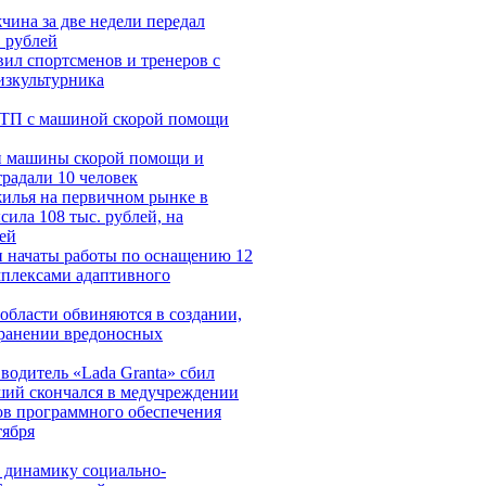
чина за две недели передал
 рублей
ил спортсменов и тренеров с
зкультурника
ДТП с машиной скорой помощи
и машины скорой помощи и
традали 10 человек
жилья на первичном рынке в
ила 108 тыс. рублей, на
ей
и начаты работы по оснащению 12
мплексами адаптивного
области обвиняются в создании,
транении вредоносных
водитель «Lada Granta» сбил
ший скончался в медучреждении
ов программного обеспечения
тября
 динамику социально-