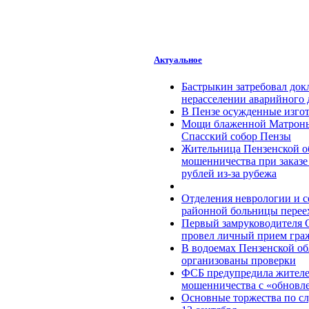
Актуальное
Бастрыкин затребовал док
нерасселении аварийного 
В Пензе осужденные изгот
Мощи блаженной Матроны
Спасский собор Пензы
Жительница Пензенской об
мошенничества при заказе 
рублей из-за рубежа
Отделения неврологии и с
районной больницы перее
Первый замруководителя 
провел личный прием гра
В водоемах Пензенской об
организованы проверки
ФСБ предупредила жителей
мошенничества c «обновл
Основные торжества по с