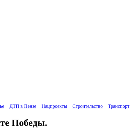
ье
ДТП в Пензе
Нацпроекты
Строительство
Транспорт
кте Победы.