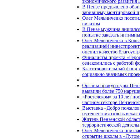
экономического развития 
В Пензе предъявлено обви
забившему монтировкой п
Олег Мельниченко посети
визитом
В Пензе мужчина лишился 
попытке заказать интимны
Олег Мельниченко в Колы
реализацией инвестпроект
оценил качество благоуст
Финалисты проекта «Герои
ознакомились с работой ф
Благотворительный фонд 
социально значимых прое
Органы прокуратуры Пензе
выявили более 750 наруше
«Ростелеком» за 10 лет по
частном секторе Пензенск
Выставка «Добро пожалова
путешествия сквозь века» 
Житель Пензенской област
террористической деятель
Олег Мельниченко пригла
открытие школы в «Лугом