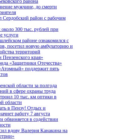
Бековского района
нение мужчине, до смерти
риятеля
л Сердобский район с рабочим
около 300 тыс. рублей при
е услуги
шлейском районе ознакомился с
ов, посетил новую амбулаторию и
ройства территорий
 Пензенского края»
онда «Защитники Отечества»
«Атомный» поддержит пять
ктов
нской области за полгода
ний в сфере охраны труда
строил 10 тыс. км оптики в
ой области
ть в Пензу! Отдых и
начнет работу 7 августа
и обвиняется в содействии
ности
сил вдову Валерия Канакина на
етрии»