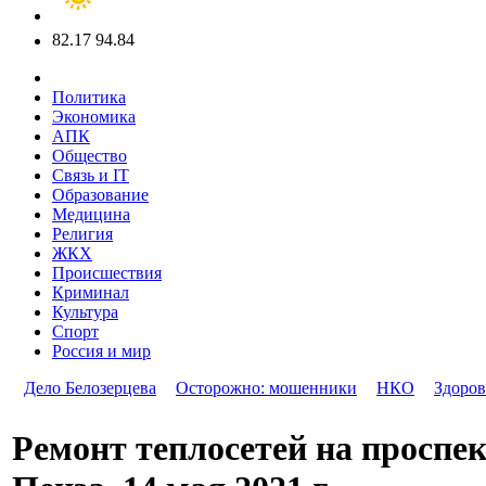
82.17
94.84
Политика
Экономика
АПК
Общество
Связь и IT
Образование
Медицина
Религия
ЖКХ
Происшествия
Криминал
Культура
Спорт
Россия и мир
Дело Белозерцева
Осторожно: мошенники
НКО
Здоров
Ремонт теплосетей на проспе