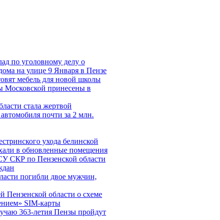
лад по уголовному делу о
дома на улице 9 Января в Пензе
овят мебель для новой школы
 Московской принесены в
ласти стала жертвой
автомобиля почти за 2 млн.
естринского ухода белинской
хали в обновленные помещения
СУ СКР по Пензенской области
ждан
ласти погибли двое мужчин,
 Пензенской области о схеме
ением» SIM-карты
лучаю 363-летия Пензы пройдут