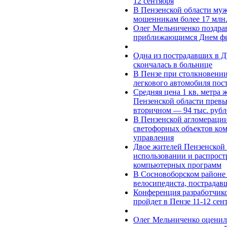
12 сентября
В Пензенской области муж
мошенникам более 17 млн.
Олег Мельниченко поздрав
приближающимся Днем фи
Одна из пострадавших в 
скончалась в больнице
В Пензе при столкновени
легкового автомобиля пос
Средняя цена 1 кв. метра 
Пензенской области превыс
вторичном — 94 тыс. рубл
В Пензенской агломераци
светофорных объектов ко
управления
Двое жителей Пензенской 
использовании и распрос
компьютерных программ
В Сосновоборском районе 
велосипедиста, пострадав
Конференция разработчик
пройдет в Пензе 11-12 сен
Олег Мельниченко оценил