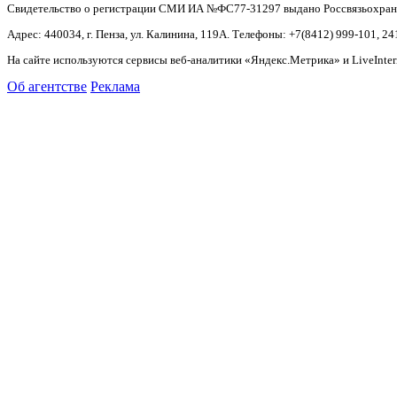
Свидетельство о регистрации СМИ ИА №ФС77-31297 выдано Россвязьохранку
Адрес: 440034, г. Пенза, ул. Калинина, 119А. Телефоны: +7(8412)
999-101, 24
На сайте используются сервисы веб-аналитики «Яндекс.Метрика» и LiveInter
Об агентстве
Реклама