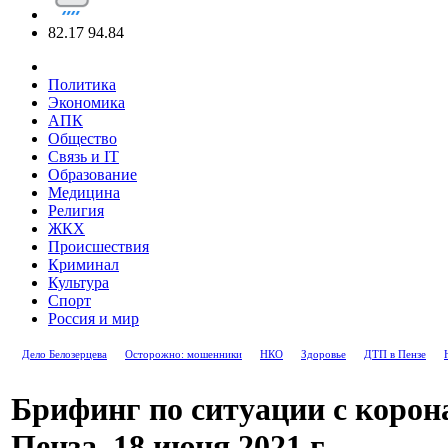
82.17
94.84
Политика
Экономика
АПК
Общество
Связь и IT
Образование
Медицина
Религия
ЖКХ
Происшествия
Криминал
Культура
Спорт
Россия и мир
Дело Белозерцева
Осторожно: мошенники
НКО
Здоровье
ДТП в Пензе
Брифинг по ситуации с корон
Пенза, 18 июня 2021 г.