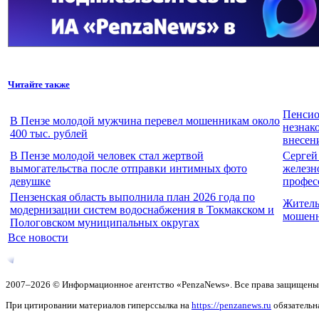
Читайте также
Пенсио
В Пензе молодой мужчина перевел мошенникам около
незнак
400 тыс. рублей
внесен
В Пензе молодой человек стал жертвой
Сергей
вымогательства после отправки интимных фото
железн
девушке
профес
Пензенская область выполнила план 2026 года по
Житель
модернизации систем водоснабжения в Токмакском и
мошенн
Пологовском муниципальных округах
Все новости
2007–2026 © Информационное агентство «PenzaNews». Все права защищены
При цитировании материалов гиперссылка на
https://penzanews.ru
обязательн