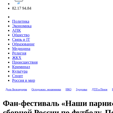
82.17
94.84
Политика
Экономика
АПК
Общество
Связь и IT
Образование
Медицина
Религия
ЖКХ
Происшествия
Криминал
Культура
Спорт
Россия и мир
Дело Белозерцева
Осторожно: мошенники
НКО
Здоровье
ДТП в Пензе
Фан-фестиваль «Наши парни»
сборной России по футболу. П