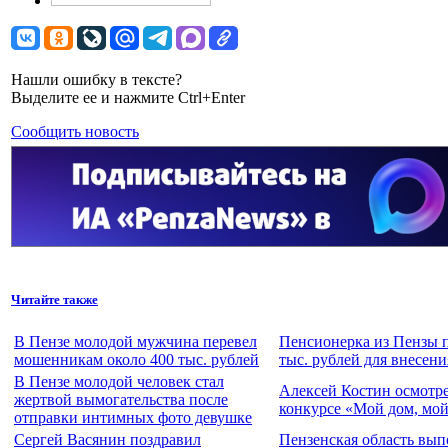
Нашли ошибку в тексте?
Выделите ее и нажмите Ctrl+Enter
Сообщить новость
Читайте также
В Пензе молодой мужчина перевел
Пенсионерка из Пензы п
мошенникам около 400 тыс. рублей
тыс. рублей для внесени
В Пензе молодой человек стал
Алексей Костин осмотре
жертвой вымогательства после
конкурсе «Мой дом, мой
отправки интимных фото девушке
Сергей Васянин поздравил
Пензенская область вып