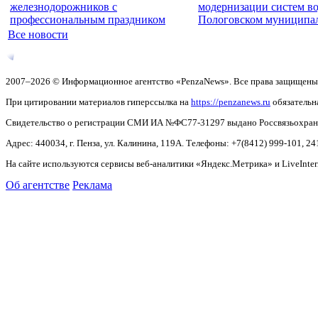
железнодорожников с
модернизации систем в
профессиональным праздником
Пологовском муниципа
Все новости
2007–2026 © Информационное агентство «PenzaNews». Все права защищены
При цитировании материалов гиперссылка на
https://penzanews.ru
обязательн
Свидетельство о регистрации СМИ ИА №ФС77-31297 выдано Россвязьохранку
Адрес: 440034, г. Пенза, ул. Калинина, 119А. Телефоны: +7(8412)
999-101, 24
На сайте используются сервисы веб-аналитики «Яндекс.Метрика» и LiveInter
Об агентстве
Реклама