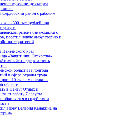
нение мужчине, до смерти
риятеля
л Сердобский район с рабочим
около 300 тыс. рублей при
е услуги
шлейском районе ознакомился с
ов, посетил новую амбулаторию и
ройства территорий
 Пензенского края»
онда «Защитники Отечества»
«Атомный» поддержит пять
ктов
нской области за полгода
ний в сфере охраны труда
строил 10 тыс. км оптики в
ой области
ть в Пензу! Отдых и
начнет работу 7 августа
и обвиняется в содействии
ности
сил вдову Валерия Канакина на
етрии»