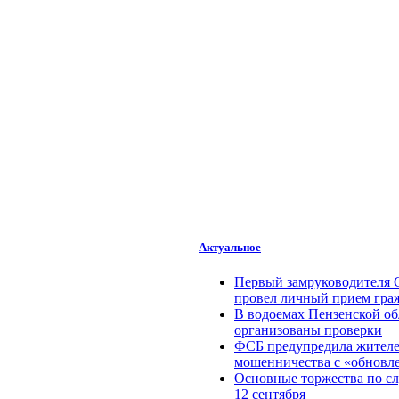
Актуальное
Первый замруководителя 
провел личный прием гра
В водоемах Пензенской об
организованы проверки
ФСБ предупредила жителей
мошенничества c «обновл
Основные торжества по с
12 сентября