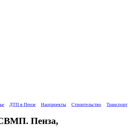
ье
ДТП в Пензе
Нацпроекты
Строительство
Транспорт
 СВМП. Пенза,