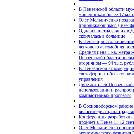
В Пензенской области муж
мошенникам более 17 млн.
Олег Мельниченко поздрав
приближающимся Днем фи
Одна из пострадавших в 
скончалась в больнице
В Пензе при столкновени
легкового автомобиля пос
Средняя цена 1 кв. метра 
Пензенской области превыс
вторичном — 94 тыс. рубл
В Пензенской агломераци
светофорных объектов ко
управления
Двое жителей Пензенской 
использовании и распрос
компьютерных программ
В Сосновоборском районе 
велосипедиста, пострадав
Конференция разработчик
пройдет в Пензе 11-12 сен
Олег Мельниченко оценил
экономического развития 