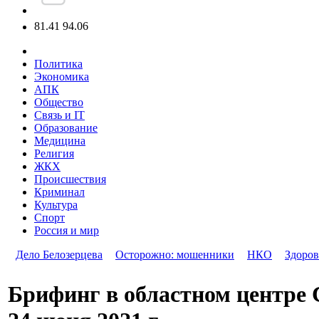
81.41
94.06
Политика
Экономика
АПК
Общество
Связь и IT
Образование
Медицина
Религия
ЖКХ
Происшествия
Криминал
Культура
Спорт
Россия и мир
Дело Белозерцева
Осторожно: мошенники
НКО
Здоров
Брифинг в областном центре