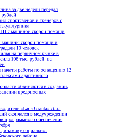
чина за две недели передал
 рублей
ил спортсменов и тренеров с
зкультурника
ДТП с машиной скорой помощи
и машины скорой помощи и
традали 10 человек
жилья на первичном рынке в
ила 108 тыс. рублей, на
ей
и начаты работы по оснащению 12
мплексами адаптивного
области обвиняются в создании,
транении вредоносных
водитель «Lada Granta» сбил
ший скончался в медучреждении
ов программного обеспечения
тября
 динамику социально-
Бековского района