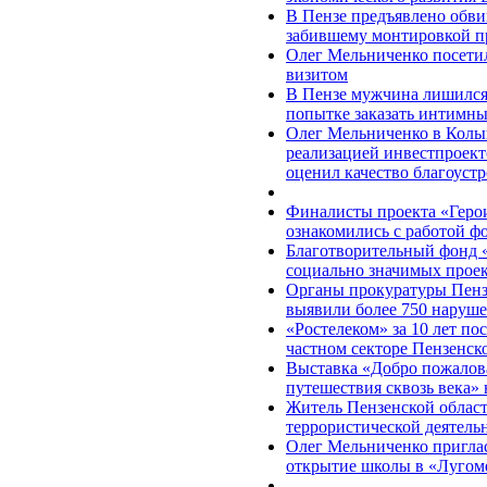
В Пензе предъявлено обви
забившему монтировкой п
Олег Мельниченко посети
визитом
В Пензе мужчина лишился 
попытке заказать интимны
Олег Мельниченко в Колы
реализацией инвестпроект
оценил качество благоуст
Финалисты проекта «Герои
ознакомились с работой ф
Благотворительный фонд 
социально значимых прое
Органы прокуратуры Пензе
выявили более 750 наруше
«Ростелеком» за 10 лет по
частном секторе Пензенск
Выставка «Добро пожалова
путешествия сквозь века» 
Житель Пензенской област
террористической деятель
Олег Мельниченко пригла
открытие школы в «Лугом