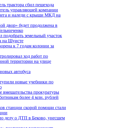
ль трактора сбил пешехода
итель управляющей компании
нега и наледи с крыши МКД на
ой двор» будет продолжена в
Мельниченко
л подобрать земельный участок
на на Шуисте
рена к 7 годам колонии за
ролировал ход работ по
нной территории на улице
новых автобуса
ступили новые учебники по
ю
е вмешательства прокуратуры
ботникам более 4 млн. рублей
ков станции скорой помощи стали
кции
по делу о ДТП в Беково, унесшем