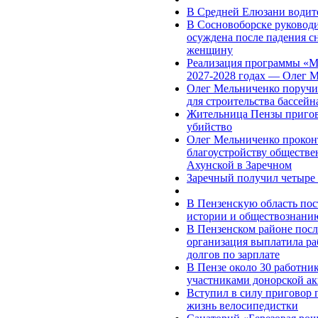
В Средней Елюзани водите
В Сосновоборске руковод
осуждена после падения с
женщину
Реализация программы «М
2027-2028 годах — Олег 
Олег Мельниченко поручи
для строительства бассей
Жительница Пензы пригово
убийство
Олег Мельниченко проконт
благоустройству обществе
Ахунской в Заречном
Заречный получил четыре 
В Пензенскую область по
истории и обществознани
В Пензенском районе посл
организация выплатила ра
долгов по зарплате
В Пензе около 30 работни
участниками донорской а
Вступил в силу приговор 
жизнь велосипедистки